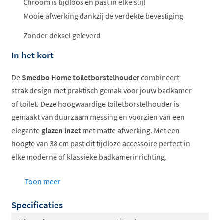
Chroom is tijdloos en past in elke stijl
Mooie afwerking dankzij de verdekte bevestiging
Zonder deksel geleverd
In het kort
De
Smedbo Home toiletborstelhouder
combineert
strak design met praktisch gemak voor jouw badkamer
of toilet. Deze hoogwaardige toiletborstelhouder is
gemaakt van duurzaam messing en voorzien van een
elegante
glazen inzet
met matte afwerking. Met een
hoogte van 38 cm past dit tijdloze accessoire perfect in
elke moderne of klassieke badkamerinrichting.
Stijlvol design met matte glazen inzet
Toon meer
Verkrijgbaar in diverse kleuren
Specificaties
Verdekte bevestiging voor strak resultaat
Hoogwaardige messing constructie