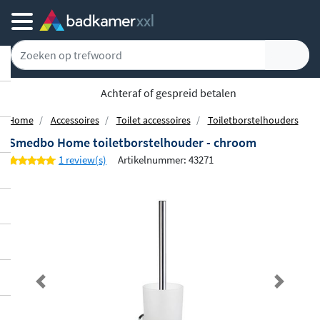
5779 klanten geven ons een 9.1
Home
Accessoires
Toilet accessoires
Toiletborstelhouders
Smedbo Home toiletborstelhouder - chroom
1 review(s)
Artikelnummer: 43271
Previous
Next