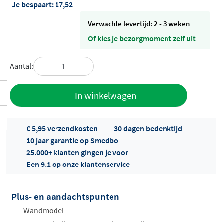
Je bespaart:
17,52
Verwachte levertijd: 2 - 3 weken
Of kies je bezorgmoment zelf uit
Aantal:
Toevoegen
In winkelwagen
aan offerte
€ 5,95 verzendkosten
30 dagen bedenktijd
10 jaar garantie op Smedbo
25.000+ klanten gingen je voor
Een 9.1 op onze klantenservice
Plus- en aandachtspunten
Offertes
ophalen...
Wandmodel