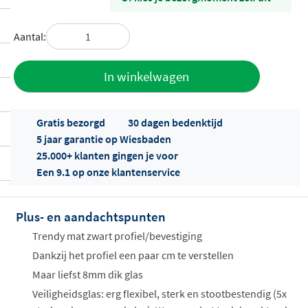
Aantal:
Toevoegen
In winkelwagen
aan offerte
Gratis bezorgd
30 dagen bedenktijd
5 jaar garantie op Wiesbaden
25.000+ klanten gingen je voor
Een 9.1 op onze klantenservice
Plus- en aandachtspunten
Offertes
ophalen...
Trendy mat zwart profiel/bevestiging
Dankzij het profiel een paar cm te verstellen
Maar liefst 8mm dik glas
Veiligheidsglas: erg flexibel, sterk en stootbestendig (5x