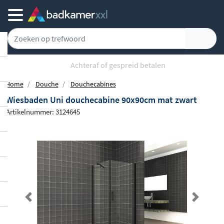
Achteraf of gespreid betalen
Home
Douche
Douchecabines
Wiesbaden Uni douchecabine 90x90cm mat zwart
Artikelnummer: 3124645
Previous
Next