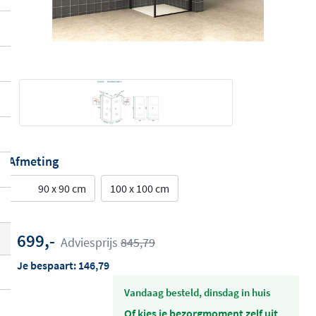
Afmeting
90 x 90 cm
100 x 100 cm
699,-
Adviesprijs
845,79
Je bespaart:
146,79
vandaag besteld, dinsdag in huis
Of kies je bezorgmoment zelf uit