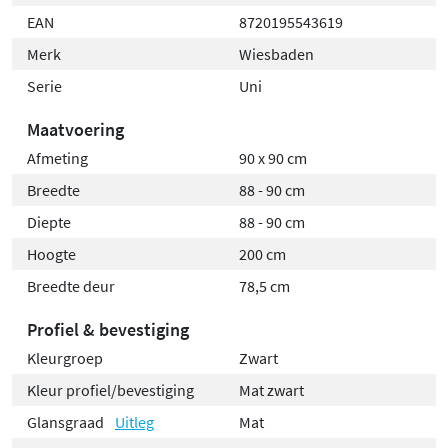
installeert, deze cabine is voor beide opties geschikt. Het
EAN
8720195543619
compacte ontwerp en de strakke matzwarte afwerking
Merk
Wiesbaden
passen uitstekend in zowel kleine als ruime badkamers.
Serie
Uni
Verkrijgbaar in formaten 90x90cm en 100x100cm.
Maatvoering
Afmeting
90 x 90 cm
Breedte
88 - 90 cm
Diepte
88 - 90 cm
Hoogte
200 cm
Breedte deur
78,5 cm
Profiel & bevestiging
Kleurgroep
Zwart
Kleur profiel/bevestiging
Mat zwart
Glansgraad
Uitleg
Mat