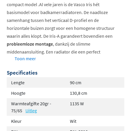
compact model .Al vele jaren is de Vasco Iris hét
basismodel voor badkamerradiatoren. De naadloze
samenhang tussen het verticaal D-profiel en de
horizontale buizen zorgt voor een homogene structuur
waarin alles klopt. De Iris-A garandeert bovendien een
probleemloze montage
, dankzij de slimme
middenaansluiting. Een radiator die een perfect
Toon meer
afgewerkt design combineert met een superieur
comfort, gedurende vele jaren.
Specificaties
De klassieker onder de badkamerradiatoren, die
Lengte
90 cm
recht of gebogen verkrijgbaar is
Hoogte
130,8 cm
Onzichtbare lasnaad bij overgang van D-profiel
Warmteafgifte 20gr -
1135 W
naar ronde buis
75/65
Uitleg
Leverbaar in diverse hedendaagse kleuren
Kleur
Wit
Praktisch en montagevriendelijk dankzij de
slimme middenaansluiting