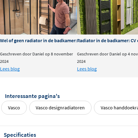
Standaardwerkdruk: 10 bar
Maximale bedrijfstemperatuur: 110°C
Aansluitingen: ½" (binnendraad)
Voor aansluiting van boven is een speciale
Wel of geen radiator in de badkamer: is het nodig?
Radiator in de badkamer: CV o
stromingsbuis voorgemonteerd in de rechter
verzamelbuis - voor retour rechts.
Geschreven door Daniel op 8 november
Geschreven door Daniel op 4 no
Voor retour links moet de stromingsbuis
2024
2024
handmatig naar de linkerkant worden verschoven.
Lees blog
Lees blog
Aansluiting van boven moet als aparte radiator
besteld worden.
Interessante pagina's
Vasco
Vasco designradiatoren
Vasco handdoekra
Specificaties