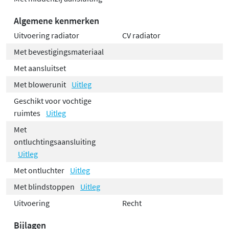
Algemene kenmerken
Uitvoering radiator
CV radiator
Met bevestigingsmateriaal
Met aansluitset
Met blowerunit
Uitleg
Geschikt voor vochtige
ruimtes
Uitleg
Met
ontluchtingsaansluiting
Uitleg
Met ontluchter
Uitleg
Met blindstoppen
Uitleg
Uitvoering
Recht
Bijlagen