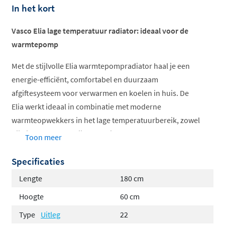
In het kort
Vasco Elia lage temperatuur radiator: ideaal voor de
warmtepomp
Met de stijlvolle Elia warmtepompradiator haal je een
energie-efficiënt, comfortabel en duurzaam
afgiftesysteem voor verwarmen en koelen in huis. De
Elia werkt ideaal in combinatie met moderne
warmteopwekkers in het lage temperatuurbereik, zowel
bij nieuwbouw als bij renovatie.
Toon meer
Verkrijgbaar met drie designs
Specificaties
voorplaten:
Lengte
180 cm
Elia 4K (profiel)
Hoogte
60 cm
Elia 8D (vlak)
Type
Uitleg
22
Elia 8L (gelijnd)