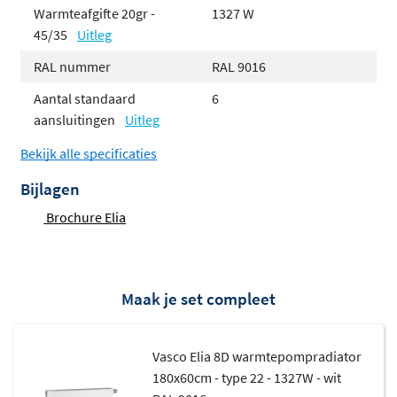
Warmteafgifte 20gr -
1327 W
45/35
Uitleg
Daarnaast zijn de Elia 8D en 8L voorzien van een
middenonder of onder-rechts aansluiting 3/4" 50mm.
RAL nummer
RAL 9016
Bij deze types kun je dus de radiator aan de onderzijde
Aantal standaard
6
aansluiten. Naast dat het in veel gevallen praktisch is,
aansluitingen
Uitleg
ziet het er ook veel strakker uit.
Bekijk alle specificaties
Voordelen Vasco Elia
Bijlagen
Perfect in combinatie met
Brochure Elia
lagetemperatuursystemen
Duurzaam verwarmen & koelen
Uiterst energie-efficiënt
Maak je set compleet
Fluisterstille ventilatoren
Automatische regeling & stekkerklaar
Vasco Elia 8D warmtepompradiator
Voor nieuwbouw & renovatie
180x60cm - type 22 - 1327W - wit
Eenvoudige installatie