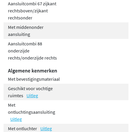
Elektrisch weerstandsgelast (onzichtbare
Aansluitcombi 67 zijkant
lasnaden) en rolnaadgelast
rechtsboven/zijkant
KTL-grondlaag, poedercoating
rechtsonder
Standaardwerkdruk: 10 bar
Met middenonder
Maximale bedrijfstemperatuur: 65°C
aansluiting
Elektrische beschermingsklasse 2 /
Aansluitcombi 88
beschermingsklasse IP20
onderzijde
rechts/onderzijde rechts
Min. dimensioneringsverwarmingsregime
35/30/20
Algemene kenmerken
Elektrisch opgenomen vermogen per ventilator =
Met bevestigingsmateriaal
0,47 W
Geschikt voor vochtige
Aansluitingen Elia 4K
: 4 × G ½" binnendraad
ruimtes
Uitleg
Aansluitingen Elia 8D/8L
: 2 × G ¾" buitendraad
Met
middenonder, aanvoer altijd links; 2 × G ¾"
ontluchtingsaansluiting
buitendraad onderaan aan de zijkant, aanvoer
Uitleg
altijd links (binnenzijde); 4 × G ½" binnendraad
Met ontluchter
Uitleg