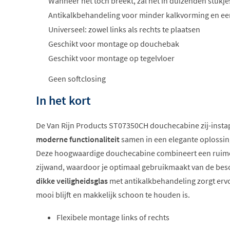
Wanneer het toch breekt, zal het in duizenden stukje
Antikalkbehandeling voor minder kalkvorming en 
Universeel: zowel links als rechts te plaatsen
Geschikt voor montage op douchebak
Geschikt voor montage op tegelvloer
Geen softclosing
In het kort
De Van Rijn Products ST07350CH douchecabine zij-insta
moderne functionaliteit
samen in een elegante oplossi
Deze hoogwaardige douchecabine combineert een ruime
zijwand, waardoor je optimaal gebruikmaakt van de bes
dikke veiligheidsglas
met antikalkbehandeling zorgt ervo
mooi blijft en makkelijk schoon te houden is.
Flexibele montage links of rechts