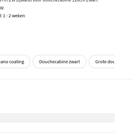
ZW
: 1 - 2 weken
ano coating
Douchecabine zwart
Grote douchecabi