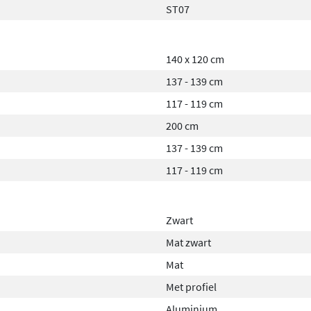
ST07
e past zich aan jouw wensen
 tijdens het douchen.
140 x 120 cm
137 - 139 cm
terdruppels en kalkaanslag
117 - 119 cm
voudiger wordt. De stevige
200 cm
abiliteit. Met deze
137 - 139 cm
ng doucheplezier in een
117 - 119 cm
Zwart
Mat zwart
Mat
Met profiel
Aluminium