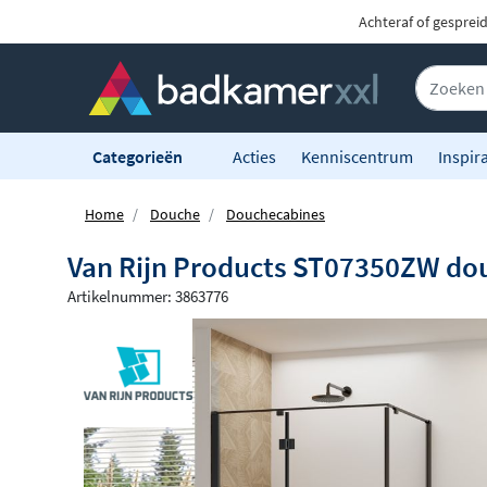
Achteraf of gesprei
Categorieën
Acties
Kenniscentrum
Inspira
Home
Douche
Douchecabines
Van Rijn Products ST07350ZW douc
Artikelnummer: 3863776