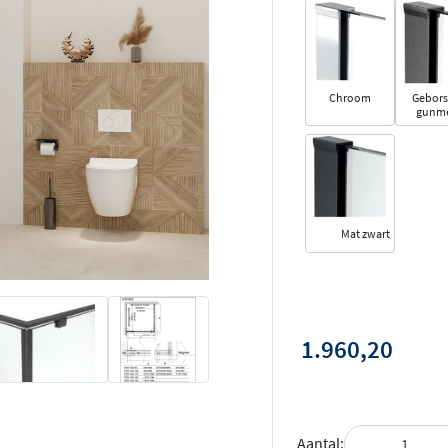
Chroom
Gebors
gunme
Mat zwart
1.960,20
Aantal: