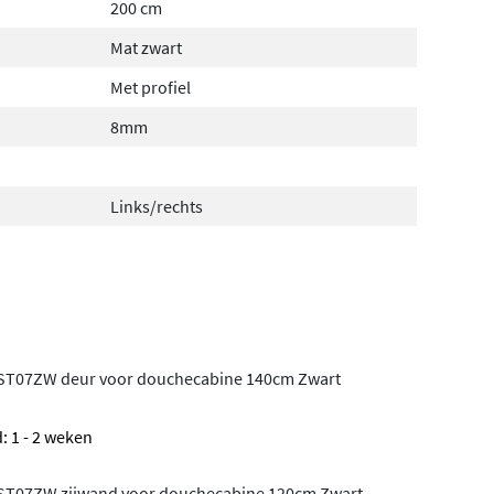
200 cm
Mat zwart
Met profiel
8mm
Links/rechts
 ST07ZW deur voor douchecabine 140cm Zwart
: 1 - 2 weken
 ST07ZW zijwand voor douchecabine 120cm Zwart