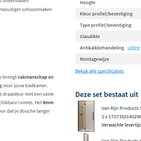
s uiteenvallen
Hoogte
eenvoudiger schoonmaken
Kleur profiel/bevestiging
Type profiel/bevestiging
Glasdikte
Antikalkbehandeling
Uitleg
Montagewijze
Bekijk alle specificaties
p brengt
vakmanschap en
ng voor jouw badkamer.
Deze set bestaat uit
 draaideur met een vaste
chikbare ruimte. Het
8mm
Van Rijn Products
or dat je douche langer
1 x ST07350140ZW
Verwachte levertijd
Van Rijn Products