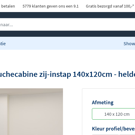
d betalen
5779 klanten geven ons een 9.1
Gratis bezorgd vanaf 100,-*
tie
Show
hecabine zij-instap 140x120cm - helde
Afmeting
Kleur profiel/beve