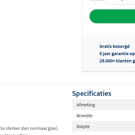
Toevoegen aan 
Gratis bezorgd
5 jaar garantie o
25.000+ klanten g
Of
Specificaties
Afmeting
Breedte
Diepte
 (5x sterker dan normaal glas).