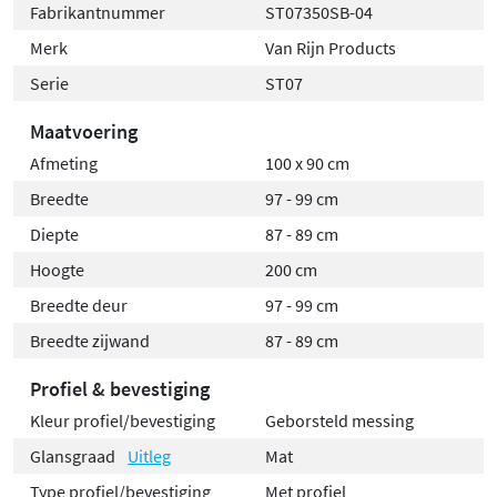
Fabrikantnummer
ST07350SB-04
Merk
Van Rijn Products
Serie
ST07
Maatvoering
Afmeting
100 x 90 cm
Breedte
97 - 99 cm
Diepte
87 - 89 cm
Hoogte
200 cm
Breedte deur
97 - 99 cm
Breedte zijwand
87 - 89 cm
Profiel & bevestiging
Kleur profiel/bevestiging
Geborsteld messing
Glansgraad
Uitleg
Mat
Type profiel/bevestiging
Met profiel