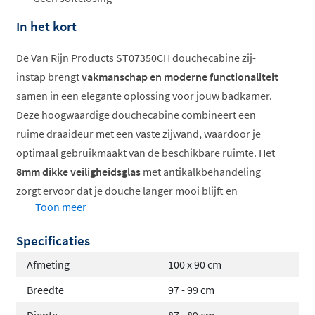
In het kort
De Van Rijn Products ST07350CH douchecabine zij-
instap brengt
vakmanschap en moderne functionaliteit
samen in een elegante oplossing voor jouw badkamer.
Deze hoogwaardige douchecabine combineert een
ruime draaideur met een vaste zijwand, waardoor je
optimaal gebruikmaakt van de beschikbare ruimte. Het
8mm dikke veiligheidsglas
met antikalkbehandeling
zorgt ervoor dat je douche langer mooi blijft en
Toon meer
makkelijk schoon te houden is.
Specificaties
Flexibele montage links of rechts
Stevige aluminium profielen in diverse kleuren
Afmeting
100 x 90 cm
Draaideur die naar buiten opent
Breedte
97 - 99 cm
Geschikt voor douchebak en tegelvloer
Diepte
87 - 89 cm