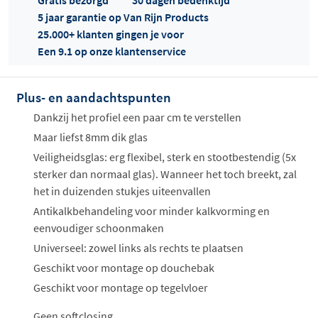
Gratis bezorgd
30 dagen bedenktijd
5 jaar garantie op Van Rijn Products
25.000+ klanten gingen je voor
Een 9.1 op onze klantenservice
Plus- en aandachtspunten
Offertes
ophalen...
Dankzij het profiel een paar cm te verstellen
Maar liefst 8mm dik glas
Veiligheidsglas: erg flexibel, sterk en stootbestendig (5x
sterker dan normaal glas). Wanneer het toch breekt, zal
het in duizenden stukjes uiteenvallen
Antikalkbehandeling voor minder kalkvorming en
eenvoudiger schoonmaken
Universeel: zowel links als rechts te plaatsen
Geschikt voor montage op douchebak
Geschikt voor montage op tegelvloer
Geen softclosing