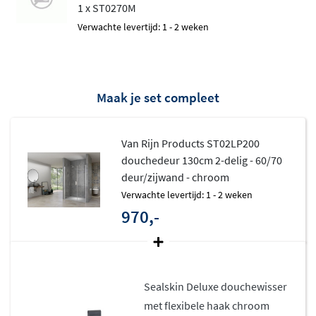
Verkrijgbaar in verschillende
1 x ST0270M
afmetingen en kleuren
Verwachte levertijd: 1 - 2 weken
Deze douchedeur is verkrijgbaar in diverse breedtes en
in twee stijlvolle profielkleuren: chroom en mat zwart.
Maak je set compleet
Hierdoor past de deur perfect bij jouw gewenste
badkamerstijl, van klassiek tot modern industrieel.
Van Rijn Products ST02LP200
douchedeur 130cm 2-delig - 60/70
deur/zijwand - chroom
Verwachte levertijd: 1 - 2 weken
970,-
Sealskin Deluxe douchewisser
met flexibele haak chroom