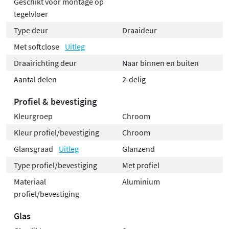
Geschikt voor montage op
tegelvloer
Type deur
Draaideur
Met softclose
Uitleg
Draairichting deur
Naar binnen en buiten
Aantal delen
2-delig
Profiel & bevestiging
Kleurgroep
Chroom
Kleur profiel/bevestiging
Chroom
Glansgraad
Uitleg
Glanzend
Type profiel/bevestiging
Met profiel
Materiaal
Aluminium
profiel/bevestiging
Glas