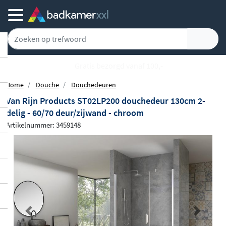
Gratis bezorgd vanaf 100,-
Home
Douche
Douchedeuren
Van Rijn Products ST02LP200 douchedeur 130cm 2-
delig - 60/70 deur/zijwand - chroom
Artikelnummer: 3459148
Previous
Next