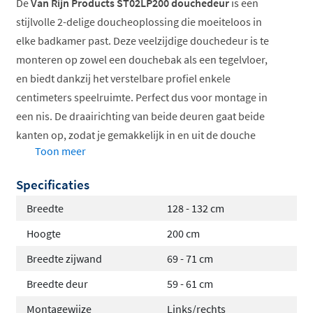
De
Van Rijn Products ST02LP200 douchedeur
is een
stijlvolle 2-delige doucheoplossing die moeiteloos in
elke badkamer past. Deze veelzijdige douchedeur is te
monteren op zowel een douchebak als een tegelvloer,
en biedt dankzij het verstelbare profiel enkele
centimeters speelruimte. Perfect dus voor montage in
een nis. De draairichting van beide deuren gaat beide
kanten op, zodat je gemakkelijk in en uit de douche
Toon meer
stapt.
Specificaties
Veelzijdig monteerbaar: links of rechts
6mm dik helder veiligheidsglas
Breedte
128 - 132 cm
Verstelbaar profiel voor perfecte pasvorm
Hoogte
200 cm
Deuren draaien naar binnen en buiten
Breedte zijwand
69 - 71 cm
Antikalkbehandeling voor makkelijk onderhoud
Breedte deur
59 - 61 cm
Veilig en sterk glas
Montagewijze
Links/rechts