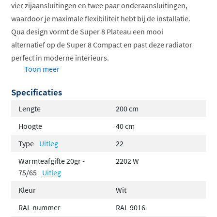
vier zijaansluitingen en twee paar onderaansluitingen,
waardoor je maximale flexibiliteit hebt bij de installatie.
Qua design vormt de Super 8 Plateau een mooi
alternatief op de Super 8 Compact en past deze radiator
perfect in moderne interieurs.
Toon meer
Strakke vlakke voorplaat
Specificaties
Flexibele aansluitingen
Compleet met ophangmateriaal
Lengte
200 cm
Inclusief omkasting
Hoogte
40 cm
Losse insert ventiel meegeleverd
Type
Uitleg
22
Modern en tijdloos design
Warmteafgifte 20gr -
2202 W
Moderne uitstraling
75/65
Uitleg
Kleur
Wit
In tegenstelling tot de standaard geribbelde voorkant
van de Super 8 Compact, heeft de Plateau-serie een
RAL nummer
RAL 9016