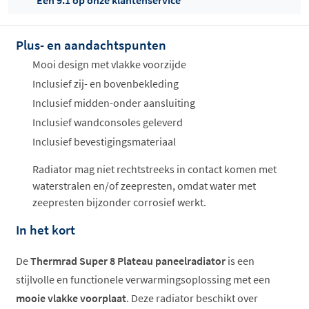
Een 9.1 op onze klantenservice
Plus- en aandachtspunten
Offertes
ophalen...
Mooi design met vlakke voorzijde
Inclusief zij- en bovenbekleding
Inclusief midden-onder aansluiting
Inclusief wandconsoles geleverd
Inclusief bevestigingsmateriaal
Radiator mag niet rechtstreeks in contact komen met
waterstralen en/of zeepresten, omdat water met
zeepresten bijzonder corrosief werkt.
In het kort
De
Thermrad Super 8 Plateau paneelradiator
is een
stijlvolle en functionele verwarmingsoplossing met een
mooie vlakke voorplaat
. Deze radiator beschikt over