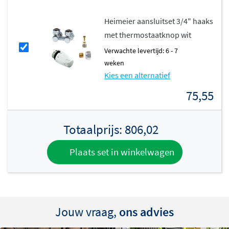
Vervaardigd uit hoogwaardig staal en afgewerkt in
glanzend wit (RAL 9016)
, biedt deze radiator jarenlang
Heimeier aansluitset 3/4" haaks
betrouwbare prestaties. De radiator is voorzien van
met thermostaatknop wit
ontluchting, aftapmogelijkheid en blindstoppen.
Verwachte levertijd: 6 - 7
Thermrad staat sinds 1992 garant voor kwaliteit, design
weken
en comfort, waardoor je verzekerd bent van een
Kies een alternatief
duurzaam product dat perfect aansluit bij jouw
75,55
verwarmingsbehoeften.
Totaalprijs:
806,02
Plaats set in winkelwagen
Jouw vraag,
ons advies