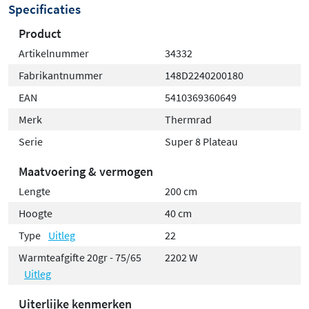
Specificaties
Product
Artikelnummer
34332
Fabrikantnummer
148D2240200180
EAN
5410369360649
Merk
Thermrad
Serie
Super 8 Plateau
Maatvoering & vermogen
Lengte
200 cm
Hoogte
40 cm
Type
Uitleg
22
Warmteafgifte 20gr - 75/65
2202 W
Uitleg
Uiterlijke kenmerken