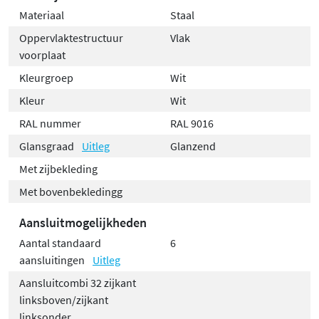
Materiaal
Staal
Oppervlaktestructuur
Vlak
voorplaat
Kleurgroep
Wit
Kleur
Wit
RAL nummer
RAL 9016
Glansgraad
Uitleg
Glanzend
Met zijbekleding
Met bovenbekledingg
Aansluitmogelijkheden
Aantal standaard
6
aansluitingen
Uitleg
Aansluitcombi 32 zijkant
linksboven/zijkant
linksonder