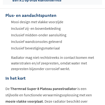
Een 9.1 op onze klantenservice
Plus- en aandachtspunten
Offertes
ophalen...
Mooi design met vlakke voorzijde
Inclusief zij- en bovenbekleding
Inclusief midden-onder aansluiting
Inclusief wandconsoles geleverd
Inclusief bevestigingsmateriaal
Radiator mag niet rechtstreeks in contact komen met
waterstralen en/of zeepresten, omdat water met
zeepresten bijzonder corrosief werkt.
In het kort
De
Thermrad Super 8 Plateau paneelradiator
is een
stijlvolle en functionele verwarmingsoplossing met een
mooie vlakke voorplaat
. Deze radiator beschikt over