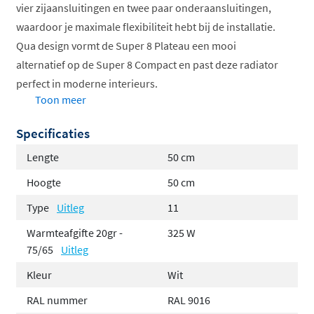
vier zijaansluitingen en twee paar onderaansluitingen,
waardoor je maximale flexibiliteit hebt bij de installatie.
Qua design vormt de Super 8 Plateau een mooi
alternatief op de Super 8 Compact en past deze radiator
perfect in moderne interieurs.
Toon meer
Strakke vlakke voorplaat
Specificaties
Flexibele aansluitingen
Compleet met ophangmateriaal
Lengte
50 cm
Inclusief omkasting
Hoogte
50 cm
Losse insert ventiel meegeleverd
Type
Uitleg
11
Modern en tijdloos design
Warmteafgifte 20gr -
325 W
Moderne uitstraling
75/65
Uitleg
Kleur
Wit
In tegenstelling tot de standaard geribbelde voorkant
van de Super 8 Compact, heeft de Plateau-serie een
RAL nummer
RAL 9016