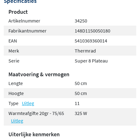
Specificaties
Product
Artikelnummer
34250
Fabrikantnummer
148D1150050180
EAN
5410369360014
Merk
Thermrad
Serie
Super 8 Plateau
Maatvoering & vermogen
Lengte
50 cm
Hoogte
50 cm
Type
Uitleg
11
Warmteafgifte 20gr - 75/65
325 W
Uitleg
Uiterlijke kenmerken