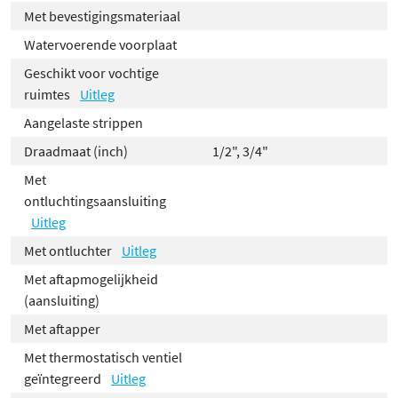
Met bevestigingsmateriaal
Watervoerende voorplaat
Geschikt voor vochtige
ruimtes
Uitleg
Aangelaste strippen
Draadmaat (inch)
1/2", 3/4"
Met
ontluchtingsaansluiting
Uitleg
Met ontluchter
Uitleg
Met aftapmogelijkheid
(aansluiting)
Met aftapper
Met thermostatisch ventiel
geïntegreerd
Uitleg