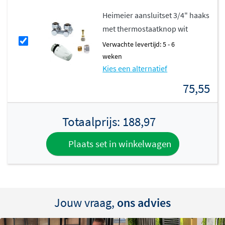
Vervaardigd uit hoogwaardig staal en afgewerkt in
Heimeier aansluitset 3/4" haaks
glanzend wit (RAL 9016)
, biedt deze radiator jarenlang
met thermostaatknop wit
betrouwbare prestaties. De radiator is voorzien van
Verwachte levertijd: 5 - 6
ontluchting, aftapmogelijkheid en blindstoppen.
weken
Thermrad staat sinds 1992 garant voor kwaliteit, design
Kies een alternatief
en comfort, waardoor je verzekerd bent van een
75,55
duurzaam product dat perfect aansluit bij jouw
verwarmingsbehoeften.
Totaalprijs:
188,97
Plaats set in winkelwagen
Jouw vraag,
ons advies