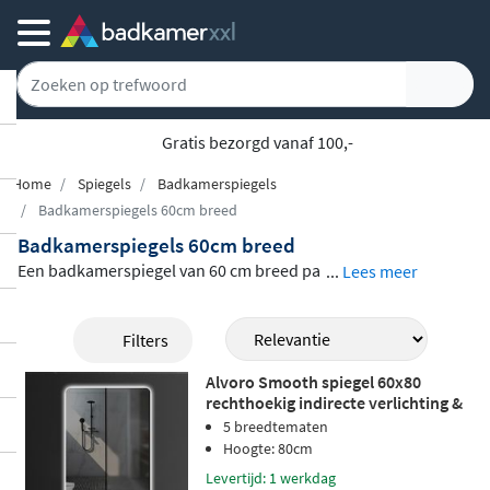
Gratis bezorgd vanaf 100,-
Home
Spiegels
Badkamerspiegels
Badkamerspiegels 60cm breed
Badkamerspiegels 60cm breed
Een badkamerspiegel van 60 cm breed pa
...
Lees meer
st in vrijwel elke badkamer en is verkrijgb
aar in een groot aantal uitvoeringen. In dit
Filters
assortiment vind je
spiegels met en zonde
Alvoro Smooth spiegel 60x80
r LED-verlichting
, ronde en rechthoekige
rechthoekig indirecte verlichting &
modellen, spiegels met een houten of alu
verwarming
5 breedtematen
minium omlijsting en uitvoeringen met ha
Hoogte: 80cm
ndige extra functies zoals een
dimmbare v
Levertijd: 1 werkdag