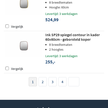
mat goud
8 breedtematen
Hoogte: 60cm
Levertijd: 3 werkdagen
524,99
Vergelijk
Ink SP29 spiegel contour in kader
60x60cm - geborsteld koper
8 breedtematen
2 hoogtes
Levertijd: 3 werkdagen
255,-
Vergelijk
1
2
3
4