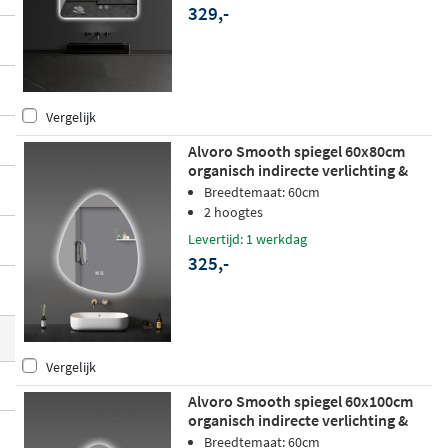
329,-
erlichting, condensvrije coating of een in
gebouwde klok
. Van strakke minimalistisc
he ontwerpen tot warme, sfeervolle varia
nten, er is altijd een spiegel die aansluit bi
Vergelijk
j jouw badkamerstijl.
Alvoro Smooth spiegel 60x80cm
organisch indirecte verlichting &
verwarming
Breedtemaat: 60cm
2 hoogtes
Levertijd: 1 werkdag
325,-
Vergelijk
Alvoro Smooth spiegel 60x100cm
organisch indirecte verlichting &
verwarming
Breedtemaat: 60cm