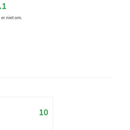
.1
 er niet om.
10