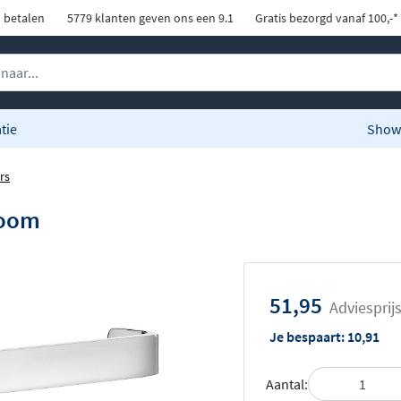
d betalen
5779 klanten geven ons een 9.1
Gratis bezorgd vanaf 100,-*
tie
Show
rs
room
51,95
Adviesprij
Je bespaart:
10,91
Aantal: