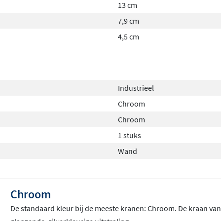
13 cm
7,9 cm
4,5 cm
Industrieel
Chroom
Chroom
1 stuks
Wand
Chroom
De standaard kleur bij de meeste kranen: Chroom
. De kraan va