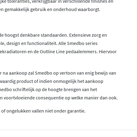
 toleranties, verkrijgbaar in verschillende finishes en
een gemakkelijk gebruik en onderhoud waarborgt.
e hoogst denkbare standaarden. Extensieve zorg en
le, design en functionaliteit. Alle Smedbo series
oekradiatoren en de Outline Line pedaalemmers. Hiervoor
aar na aankoop zal Smedbo op vertoon van enig bewijs van
waardig product of indien onmogelijk het aankoop
edbo schriftelijk op de hoogte brengen van het
een voortvloeiende consequentie op welke manier dan ook.
of ongelukken vallen niet onder garantie.