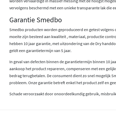
worden vervaardigd in massief messing met de hoogst mogelijke
vervolgens beschermd met een unieke transparante lak die 
Garantie Smedbo
Smedbo producten worden geproduceerd en getest volgens d
moeite zijn besteed aan kwaliteit , materiaal, productie contro
hebben 10 jaar garantie, met uitzondering van de Dry handd
geldt een garantietermijn van 5 jaar.
In geval van defecten binnen de garantietermijn binnen 10 j
aankoop het product repareren, compenseren met een gelijk
bedrag terugbetalen. De consument dient zo snel mogelijk Sm
probleem. Onze garantie betreft enkel het product zelf en g
Schade veroorzaakt door onoordeelkundig gebruik, misbruik 