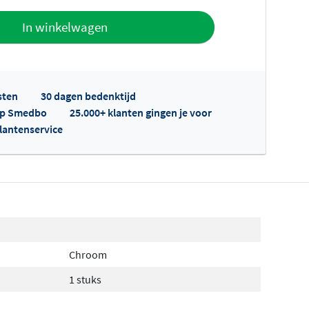
offerte
In winkelwagen
sten
30 dagen bedenktijd
 op Smedbo
25.000+ klanten gingen je voor
klantenservice
fertes ophalen...
Chroom
1 stuks