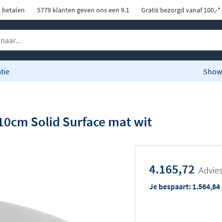
d betalen
5779 klanten geven ons een 9.1
Gratis bezorgd vanaf 100,-*
tie
Show
10cm Solid Surface mat wit
4.165,72
Advies
Je bespaart:
1.564,84