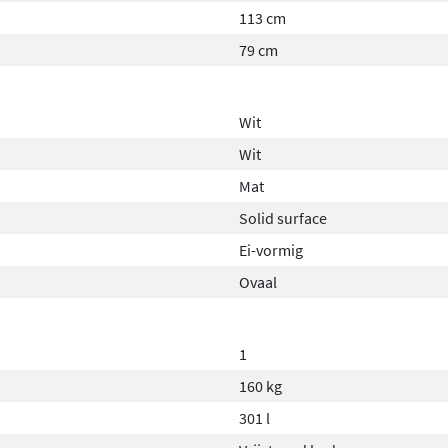
113 cm
79 cm
Wit
Wit
Mat
Solid surface
Ei-vormig
Ovaal
1
160 kg
301 l