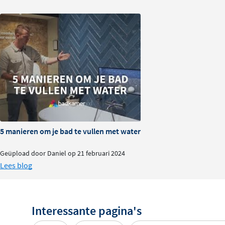
de buitenzijde tegen meerprijs beschikbaar in alle actuel
hoogglans of zijdeglans lak. Aan de binnenkant blijft het
prachtige combinaties. Neem voor meer informatie cont
de
klantenservice
.
5 manieren om je bad te vullen met water
Geüpload door Daniel op 21 februari 2024
Lees blog
Interessante pagina's