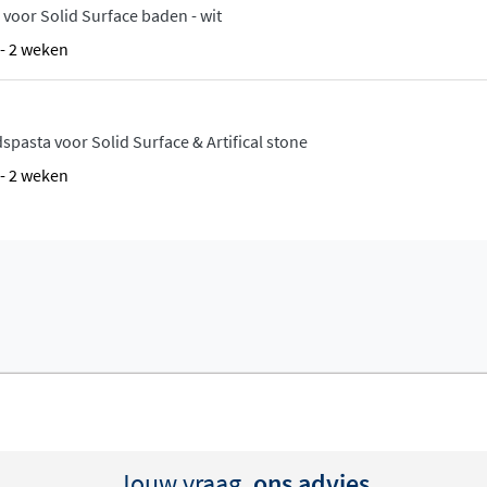
sbestendiger is dan
voor Solid Surface baden - wit
hte poriën heeft, is het bij
1 - 2 weken
en. Solid Surface heeft
ign met strakke lijnen.
pasta voor Solid Surface & Artifical stone
materiaal voelt zacht aan en
1 - 2 weken
ratch producten komen
akmanschap. Het label
an prachtige vormgegeven en
Jouw vraag,
ons advies
o baden en waskommen aan