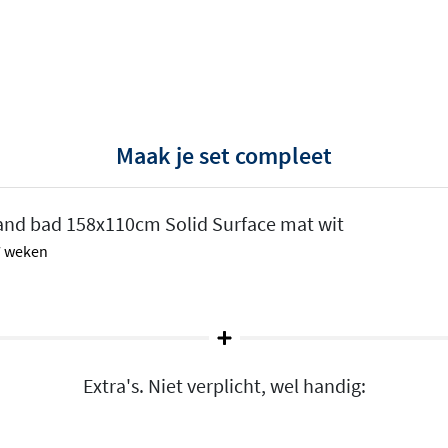
sief:
Maak je set compleet
aand bad 158x110cm Solid Surface mat wit
 7 weken
Extra's. Niet verplicht, wel handig:
ar in werkelijkheid is het
ge lange termijn keuze,