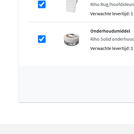
omdat het hoogwaardige materiaal, dat bijvoorbeeld kra
Riho Rug/hoofdsteun 
acryl, hygiënisch en duurzaam is. Omdat het materiaal dic
Verwachte levertijd: 
uitstek geschikt voor baden en douchevloeren, waskomm
een prachtige mat witte uitstraling.
Onderhoudsmiddel
De Riho Solid Surface producten hebben een tijdloos des
Riho Solid onderhouds
Innovatief in de badkamer, met een pure uitstraling. Het 
Verwachte levertijd: 
is gemakkelijk schoon te maken.
FromScratch
FromScratch is de designcollectie van Riho. De FromSc
voort uit een grondige productontwikkeling en eerlijk v
onderscheidt zich door exclusief design, herkenbaar a
doordachte details.
Verkrijgbaar in alle Sikkens kleuren
Naast de witte uitvoering is het merendeel van de Rih