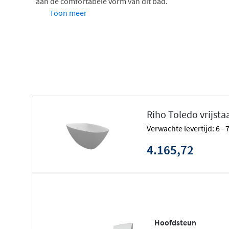
aan de comfortabele vorm van dit bad.
Toon meer
Riho Toledo bad wordt geleverd inclu
Vrijstaand bad
Pop-up plug met mat witte cover
Sifon voor vrijstaande baden
Solid Surface onderhoudsset
Optioneel verkrijgbaar
Riho Toledo vrijst
Verwachte levertijd: 6 -
Hoofdkussen in wit of zwart
4.165,72
Zwarte pop-up cover voor de badplug
Solid Surface materiaal
Solid Surface betekent letterlijk "solide oppervlakte", ma
materiaal juist door en door solide. Het is een verstandi
Hoofdsteun