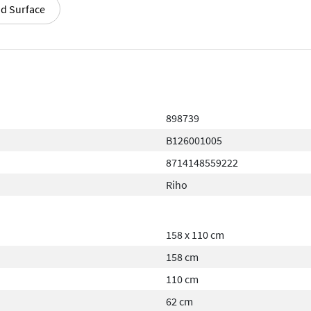
id Surface
898739
B126001005
8714148559222
Riho
158 x 110 cm
158 cm
110 cm
62 cm