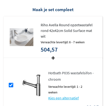
Stijlvolle vormen voor elke
Maak je set compleet
badkamer
Riho Avella Round opzetwastafel
De Avella opzetwastafel is verkrijgbaar in verschillende
rond 42x42cm Solid Surface mat
vormen:
vierkant, rond en ovaal
. Hierdoor kun je
wit
eenvoudig een waskom kiezen die perfect aansluit bij
Verwachte levertijd: 6 - 7 weken
jouw badkamerinrichting. Of je nu kiest voor een
504,57
strakke moderne uitstraling of een zachte organische
vormgeving, met Avella creëer je altijd een stijlvolle en
tijdloze badkamer.
Hotbath P035 wastafelsifon -
chroom
Verwachte levertijd: 1 - 2
weken
Kies een alternatief