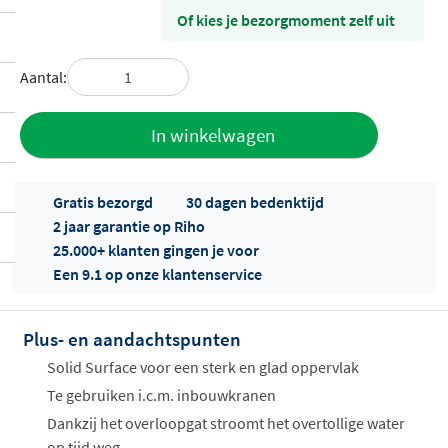
Of kies je bezorgmoment zelf uit
Aantal:
Toevoegen
In winkelwagen
aan offerte
Gratis bezorgd
30 dagen bedenktijd
2 jaar garantie op Riho
25.000+ klanten gingen je voor
Een 9.1 op onze klantenservice
Plus- en aandachtspunten
Offertes
ophalen...
Solid Surface voor een sterk en glad oppervlak
Te gebruiken i.c.m. inbouwkranen
Dankzij het overloopgat stroomt het overtollige water
op tijd weg