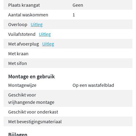
Plaats kraangat
Geen
Aantal waskommen
1
Overloop
Uitleg
Vuilafstotend
Uitleg
Met afvoerplug
Uitleg
Met kraan
Met sifon
Montage en gebruik
Montagewijze
Op een wastafelblad
Geschikt voor
vrijhangende montage
Geschikt voor onderkast
Met bevestigingsmateriaal
Bijlagen