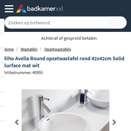
5779 klanten geven ons een 9.1
Home
Wastafels
Opzetwastafels
Riho Avella Round opzetwastafel rond 42x42cm Solid
Surface mat wit
Artikelnummer: 40955
Previous
Next