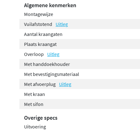
Algemene kenmerken
Montagewijze
Vuilafstotend
Uitleg
Aantal kraangaten
Plaats kraangat
Overloop
Uitleg
Met handdoekhouder
Met bevestigingsmateriaal
Met afvoerplug
Uitleg
Met kraan
Met sifon
Overige specs
Uitvoering