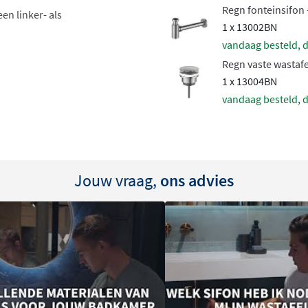
Regn fonteinsifon 
en linker- als
1 x 13002BN
vandaag besteld, d
Regn vaste wastafe
1 x 13004BN
vandaag besteld, d
ur
Jouw vraag,
ons advies
zes verschillende kleuren
:
lack, mat zwart en
en op de rest van je
n warme gouden tint of een
stijl past.