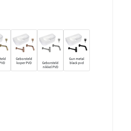
teld
Geborsteld
Gun metal
PVD
koper PVD
Geborsteld
black pvd
nikkel PVD