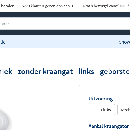
d betalen
5779 klanten geven ons een 9.1
Gratis bezorgd vanaf 100,-*
tie
Show
k - zonder kraangat - links - geborste
Uitvoering
Links
Rech
Aantal kraangaten