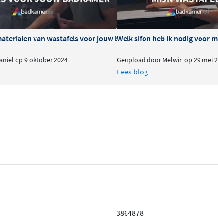
riant
zonder kraangat
is
t de muur komt. De variant
materialen van wastafels voor jouw badkamer
Welk sifon heb ik nodig voor m
t op de fontein wordt
niel op 9 oktober 2024
Geüpload door Melwin op 29 mei 2
 de inrichting van je
Lees blog
 afwerking
n glanzend witte afwerking,
toebehoren zijn voorzien van
 tegen dagelijks gebruik,
ne en luxe uitstraling aan
montage
3864878