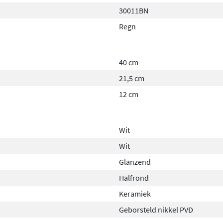
stigingsmateriaal, kraan,
30011BN
n hoef je niet meer op zoek
Regn
ngende montage en neemt
truimtes. Kies voor een
van je ruimte.
40 cm
21,5 cm
12 cm
Wit
Wit
Glanzend
Halfrond
Keramiek
Geborsteld nikkel PVD