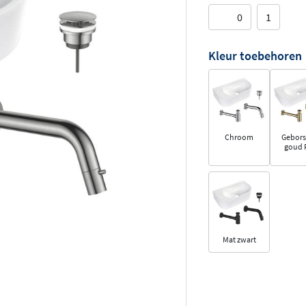
0
1
Kleur toebehoren
Chroom
Gebors
goud 
Mat zwart