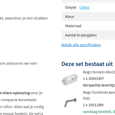
Diepte
Uitleg
Kleur
kt, waardoor je een strakker
Materiaal
Aantal kraangaten
Bekijk alle specificaties
Deze set bestaat uit
om adviseren we niet-
Regn fontein 40x21
1 x 30001WT
Verwachte levertijd
Regn fonteinkraan 
n-klare oplossing
voor je
PVD
en compacte keramieke
1 x 10012BN
n sifon. Alles wat je nodig
vandaag besteld, d
 mooie fontein. De set is