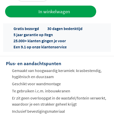
Toevoegen
In winkelwagen
aan offerte
Gratis bezorgd
30 dagen bedenktijd
5 jaar garantie op Regn
25.000+ klanten gingen je voor
Een 9.1 op onze klantenservice
Plus- en aandachtspunten
Offertes
ophalen...
Gemaakt van hoogwaardig keramiek: krasbestendig,
hygiënisch en duurzaam
Geschikt voor wandmontage
Te gebruiken i.c.m. inbouwkranen
Er zit geen overloopgat in de wastafel/fontein verwerkt,
waardoor je een strakker geheel krijgt
Inclusief bevestigingsmateriaal