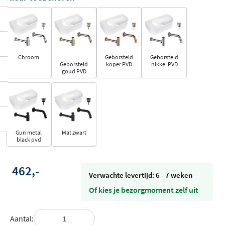
Chroom
Geborsteld
Geborsteld
Geborsteld
koper PVD
nikkel PVD
goud PVD
Gun metal
Mat zwart
black pvd
462,-
Verwachte levertijd: 6 - 7 weken
Of kies je bezorgmoment zelf uit
Aantal: