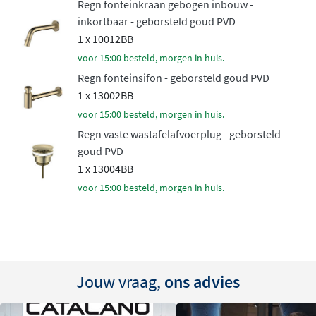
Regn fonteinkraan gebogen inbouw -
een kleur die bij jouw stijl past.
inkortbaar - geborsteld goud PVD
Met of zonder kraangat
1 x 10012BB
voor 15:00 besteld, morgen in huis.
De fonteinset is leverbaar met of zonder kraangat. De
Regn fonteinsifon - geborsteld goud PVD
variant
zonder kraangat
is ideaal wanneer je kiest voor
1 x 13002BB
een inbouwkraan die vanuit de muur komt. De variant
voor 15:00 besteld, morgen in huis.
met kraangat is geschikt voor een fonteinkraan die
Regn vaste wastafelafvoerplug - geborsteld
direct op de fontein wordt gemonteerd. Beide opties
goud PVD
bieden maximale flexibiliteit in de inrichting van je
1 x 13004BB
toiletruimte.
voor 15:00 besteld, morgen in huis.
Hoogwaardig keramiek en duurzame
afwerking
De fontein is gemaakt van
hoogwaardig keramiek
met
Jouw vraag,
ons advies
een glanzend witte afwerking, wat zorgt voor een frisse
en hygiënische uitstraling. De toebehoren zijn voorzien