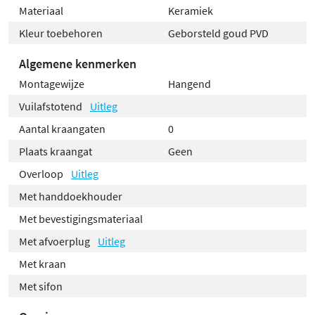
Materiaal
Keramiek
Kleur toebehoren
Geborsteld goud PVD
Algemene kenmerken
Montagewijze
Hangend
Vuilafstotend
Uitleg
Aantal kraangaten
0
Plaats kraangat
Geen
Overloop
Uitleg
Met handdoekhouder
Met bevestigingsmateriaal
Met afvoerplug
Uitleg
Met kraan
Met sifon