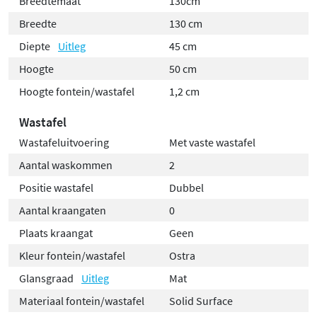
Breedtemaat
130cm
Breedte
130 cm
Diepte
Uitleg
45 cm
Hoogte
50 cm
Hoogte fontein/wastafel
1,2 cm
Wastafel
Wastafeluitvoering
Met vaste wastafel
Aantal waskommen
2
Positie wastafel
Dubbel
Aantal kraangaten
0
Plaats kraangat
Geen
Kleur fontein/wastafel
Ostra
Glansgraad
Uitleg
Mat
Materiaal fontein/wastafel
Solid Surface