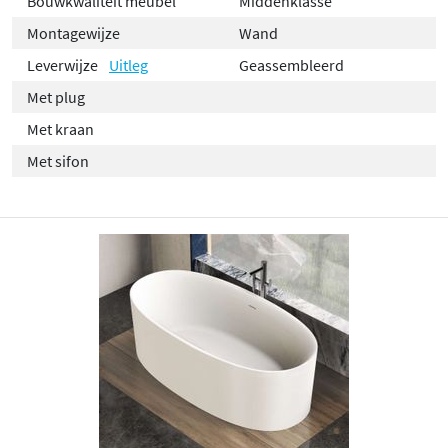
Bouwkwaliteit meubel
Middenklasse
Montagewijze
Wand
Leverwijze
Uitleg
Geassembleerd
Met plug
Met kraan
Met sifon