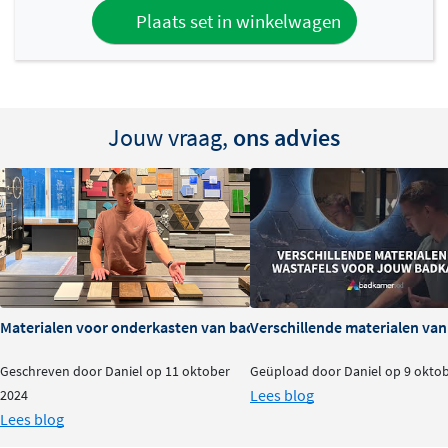
ontwerp zorgen voor een tijdloze uitstraling. Dankzij de
Plaats set in winkelwagen
wandmontage blijft de vloer vrij, wat de ruimte optisch
vergroot en het schoonmaken vergemakkelijkt. Of je nu
kiest voor de warme Washed Oak, de stoere Linen of de
zachte Talc uitvoering, met dit meubel haal je een
Jouw vraag,
ons advies
eyecatcher in huis die jarenlang meegaat.
Materialen voor onderkasten van badkamermeubels: voor- en na
Verschillende materialen va
Geschreven door Daniel op 11 oktober
Geüpload door Daniel op 9 okto
Lees blog
2024
Lees blog