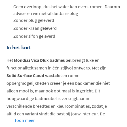
Geen overloop, dus het water kan overstromen. Daarom
adviseren we niet-afsluitbare plug
Zonder plug geleverd
Zonder kraan geleverd
Zonder sifon geleverd
In het kort
Het
Mondiaz Vica Dlux badmeubel
brengt luxe en
functionaliteit samen in één stijlvol ontwerp. Met zijn
Solid Surface Cloud wastafel
en ruime
opbergmogelijkheden creëer je een badkamer die niet
alleen mooi is, maar ook optimaal is ingericht. Dit
hoogwaardige badmeubel is verkrijgbaar in
verschillende breedtes en kleurcombinaties, zodat je
altijd een variant vindt die past bij jouw interieur. De
Toon meer
greeploze
laden met softclose
zorgen voor een stille en