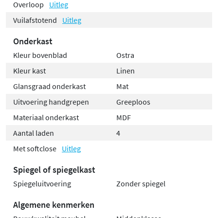
Overloop
Uitleg
Vuilafstotend
Uitleg
Onderkast
Kleur bovenblad
Ostra
Kleur kast
Linen
Glansgraad onderkast
Mat
Uitvoering handgrepen
Greeploos
Materiaal onderkast
MDF
Aantal laden
4
Met softclose
Uitleg
Spiegel of spiegelkast
Spiegeluitvoering
Zonder spiegel
Algemene kenmerken