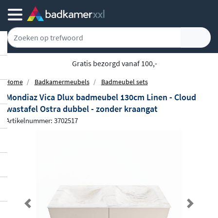
5779 klanten geven ons een 9.1
Home
Badkamermeubels
Badmeubel sets
Mondiaz Vica Dlux badmeubel 130cm Linen - Cloud
wastafel Ostra dubbel - zonder kraangat
Artikelnummer: 3702517
Previous
Next