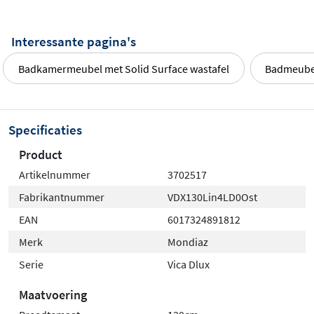
Interessante pagina's
Badkamermeubel met Solid Surface wastafel
Badmeubel
Specificaties
Product
Artikelnummer
3702517
Fabrikantnummer
VDX130Lin4LD0Ost
EAN
6017324891812
Merk
Mondiaz
Serie
Vica Dlux
Maatvoering