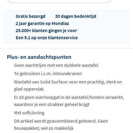
Gratis bezorgd
30 dagen bedenktijd
2 jaar garantie op Mondiaz
25.000+ klanten gingen je voor
Een 9.1 op onze klantenservice
Offertes
ophalen...
Plus- en aandachtspunten
Geen wachtrijen met een dubbele wastafel
Te gebruiken i.c.m. inbouwkranen
Wastafel van Solid Surface: voor een prachtig, sterk en
glad oppervlak
Er zit geen overloopgat in de wastafel/fontein verwerkt,
waardoor je een strakker geheel krijgt
Met softclosing
Dit artikel wordt geassembleerd geleverd. Geen
bouwpakket, wel zo makkelijk