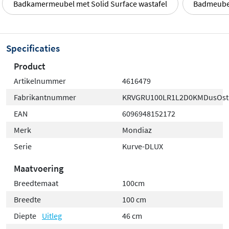
Badkamermeubel met Solid Surface wastafel
Badmeubel
Specificaties
Product
Artikelnummer
4616479
Fabrikantnummer
KRVGRU100LR1L2D0KMDusOst
EAN
6096948152172
Merk
Mondiaz
Serie
Kurve-DLUX
Maatvoering
Breedtemaat
100cm
Breedte
100 cm
Diepte
Uitleg
46 cm