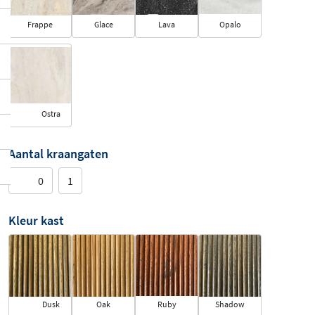
Frappe
Glace
Lava
Opalo
Ostra
Aantal kraangaten
0
1
Kleur kast
Dusk
Oak
Ruby
Shadow