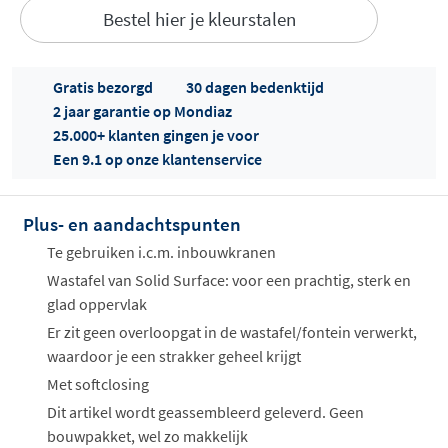
Bestel hier je kleurstalen
Gratis bezorgd
30 dagen bedenktijd
2 jaar garantie op Mondiaz
25.000+ klanten gingen je voor
Een 9.1 op onze klantenservice
Offertes
ophalen...
Plus- en aandachtspunten
Te gebruiken i.c.m. inbouwkranen
Wastafel van Solid Surface: voor een prachtig, sterk en
glad oppervlak
Er zit geen overloopgat in de wastafel/fontein verwerkt,
waardoor je een strakker geheel krijgt
Met softclosing
Dit artikel wordt geassembleerd geleverd. Geen
bouwpakket, wel zo makkelijk