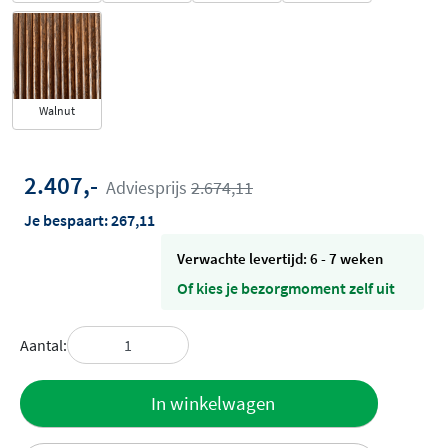
Walnut
2.407,-
Adviesprijs
2.674,11
Je bespaart:
267,11
Verwachte levertijd: 6 - 7 weken
Of kies je bezorgmoment zelf uit
Aantal:
Toevoegen
In winkelwagen
aan offerte