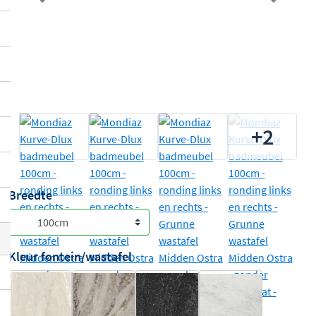
Previous
Next
+2
Breedte
Kleur fontein/wastafel