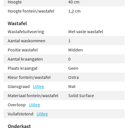
Hoogte
40 cm
Hoogte fontein/wastafel
1,2 cm
Wastafel
Wastafeluitvoering
Met vaste wastafel
Aantal waskommen
1
Positie wastafel
Midden
Aantal kraangaten
0
Plaats kraangat
Geen
Kleur fontein/wastafel
Ostra
Glansgraad
Uitleg
Mat
Materiaal fontein/wastafel
Solid Surface
Overloop
Uitleg
Vuilafstotend
Uitleg
Onderkast