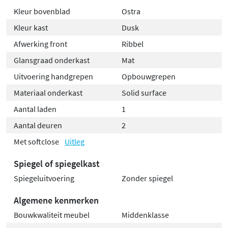
Kleur bovenblad
Ostra
Kleur kast
Dusk
Afwerking front
Ribbel
Glansgraad onderkast
Mat
Uitvoering handgrepen
Opbouwgrepen
Materiaal onderkast
Solid surface
Aantal laden
1
Aantal deuren
2
Met softclose
Uitleg
Spiegel of spiegelkast
Spiegeluitvoering
Zonder spiegel
Algemene kenmerken
Bouwkwaliteit meubel
Middenklasse