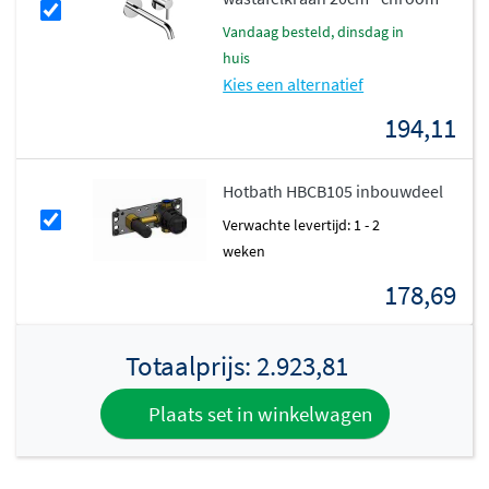
Met breedtes variërend van 100cm tot 200cm biedt het
vandaag besteld, dinsdag in
Kurve-Dlux badmeubel volop opbergruimte. De laden en
huis
deuren zijn uitgerust met
softclose technologie
,
Kies een alternatief
waardoor ze geruisloos en soepel sluiten. De melamine
194,11
kast in Oak of Walnut is stijlvol en duurzaam, en het
meubel wordt volledig geassembleerd geleverd. Zo
Hotbath HBCB105 inbouwdeel
geniet je direct van een luxe badkamermeubel zonder
gedoe bij de montage.
Verwachte levertijd: 1 - 2
weken
178,69
Totaalprijs:
2.923,81
Plaats set in winkelwagen