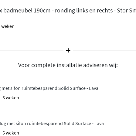
 badmeubel 190cm - ronding links en rechts - Stor Sma
ndingen aan beide zijden
,
eze afgeronde hoeken zorgen
 9 weken
nder geschikt voor ruime
erking op de fronten
, speelse uitstraling.
Opalo
Voor complete installatie adviseren wij:
ig
Solid Surface
en
 is niet alleen mooi om te
 met sifon ruimtebesparend Solid Surface - Lava
sarm. Het naadloze ontwerp
een strakke, moderne
4 - 5 weken
configuratie, afhankelijk
lug met sifon ruimtebesparend Solid Surface - Lava
mfort
4 - 5 weken