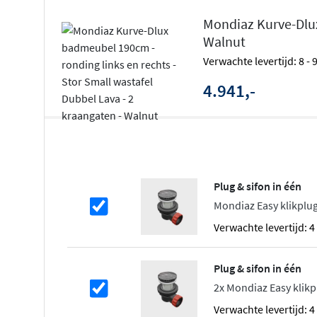
Mondiaz Kurve-Dlux
Het Kurve-Dlux badmeubel onderscheidt zich door de
ro
Walnut
die het meubel een zachte en luxe uitstraling geven. D
Verwachte levertijd: 8 -
voor een harmonieus geheel en maken het meubel bijzo
badkamers waar het een eyecatcher wordt. De ribbel afw
4.941,-
versterkt het karakter en geeft het meubel een eigentijdse
Solid Surface wastafel in Frappe of 
De geïntegreerde wastafel is vervaardigd uit hoogwaard
Plug & sifon in één
verkrijgbaar in de kleuren Frappe en Opalo. Dit materiaal
Mondiaz Easy klikplug
zien, maar ook vuilafstotend, hygiënisch en onderhoud
voorkomt dat vuil zich ophoopt in kieren en zorgt voor 
Verwachte levertijd: 
uitstraling. Kies voor een enkele waskom of een dubbele 
van jouw wensen en de beschikbare ruimte.
Plug & sifon in één
2x Mondiaz Easy klikp
Royale opbergruimte en softclose co
Verwachte levertijd: 