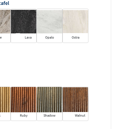
tafel
ce
Lava
Opalo
Ostra
k
Ruby
Shadow
Walnut