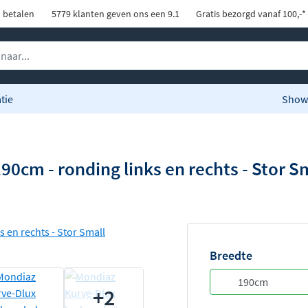
d betalen
5779 klanten geven ons een 9.1
Gratis bezorgd vanaf 100,-*
tie
Show
cm - ronding links en rechts - Stor Sm
Breedte
+2