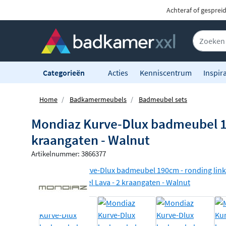
Achteraf of gesprei
Categorieën
Acties
Kenniscentrum
Inspira
Home
Badkamermeubels
Badmeubel sets
Mondiaz Kurve-Dlux badmeubel 190
kraangaten - Walnut
Artikelnummer: 3866377