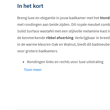
In het kort
Breng luxe en elegantie in jouw badkamer met het
Mondi
met rondingen aan beide zijden. Dit royale meubel comb
Solid Surface wastafel met een stijlvolle melamine kast 
de kenmerkende
ribbel afwerking
. Verkrijgbaar in bree
in de warme kleuren Oak en Walnut, biedt dit badmeube
voor grotere badkamers.
Rondingen links en rechts voor luxe uitstraling
Geïntegreerde Solid Surface wastafel
Toon meer
Ribbel afwerking en houtdecor
Softclose laden en deuren
Breedtes tot 200cm beschikbaar
Volledig geassembleerd en klaar voor montage
Elegant design met rondingen