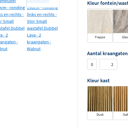
Kleur fontein/was
Frappe
Gla
Aantal kraangaten
0
2
Kleur kast
Dusk
Oa