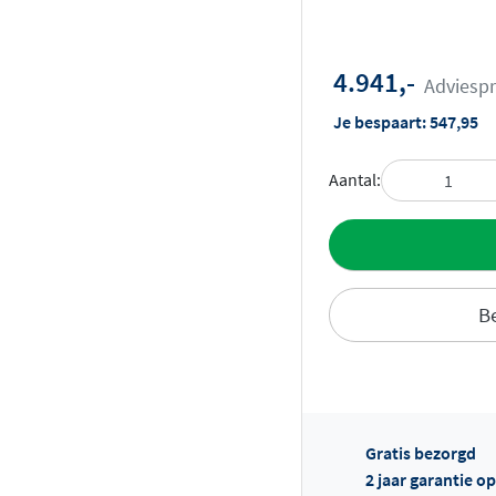
4.941,-
Adviespr
Je bespaart:
547,95
Aantal:
Toevoegen aan 
Be
Gratis bezorgd
Of
2 jaar garantie o