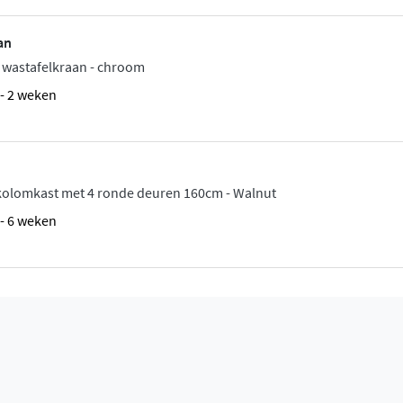
Kurve-Dlux badmeubel volop
tclose technologie
,
an
ast in Oak of Walnut is
 wastafelkraan - chroom
ssembleerd geleverd. Zo
1 - 2 weken
doe bij de montage.
kolomkast met 4 ronde deuren 160cm - Walnut
5 - 6 weken