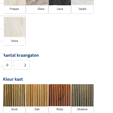
Frappe
Glace
Lava
Opalo
Ostra
Aantal kraangaten
0
2
Kleur kast
Dusk
Oak
Ruby
Shadow