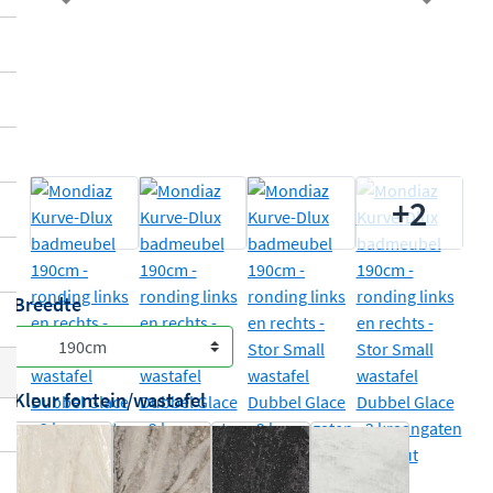
Previous
Next
+2
Breedte
Kleur fontein/wastafel