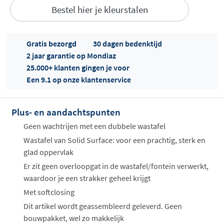
Bestel hier je kleurstalen
Gratis bezorgd
30 dagen bedenktijd
2 jaar garantie op Mondiaz
25.000+ klanten gingen je voor
Een 9.1 op onze klantenservice
Offertes
ophalen...
Plus- en aandachtspunten
Geen wachtrijen met een dubbele wastafel
Wastafel van Solid Surface: voor een prachtig, sterk en
glad oppervlak
Er zit geen overloopgat in de wastafel/fontein verwerkt,
waardoor je een strakker geheel krijgt
Met softclosing
Dit artikel wordt geassembleerd geleverd. Geen
bouwpakket, wel zo makkelijk