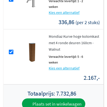
Verwachte levertijd: 1 - 2
Met breedtes variërend van 100cm tot 200cm biedt het
weken
Kurve-Dlux badmeubel volop opbergruimte. De laden en
Kies een alternatief
deuren zijn uitgerust met
softclose technologie
,
336,86
(per 2 stuks)
waardoor ze geruisloos en soepel sluiten. De melamine
kast in Oak of Walnut is stijlvol en duurzaam, en het
Mondiaz Kurve hoge kolomkast
meubel wordt volledig geassembleerd geleverd. Zo
met 4 ronde deuren 160cm -
geniet je direct van een luxe badkamermeubel zonder
Walnut
gedoe bij de montage.
Verwachte levertijd: 5 - 6
weken
Kies een alternatief
2.167,-
Totaalprijs:
7.732,86
Plaats set in winkelwagen