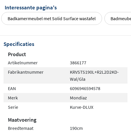
Interessante pagina's
Badkamermeubel met Solid Surface wastafel
Badmeubel
Specificaties
Product
Artikelnummer
3866177
Fabrikantnummer
KRVSTS190L+R2L2D2KD-
Wal/Gla
EAN
6096946594578
Merk
Mondiaz
Serie
Kurve-DLUX
Maatvoering
Breedtemaat
190cm