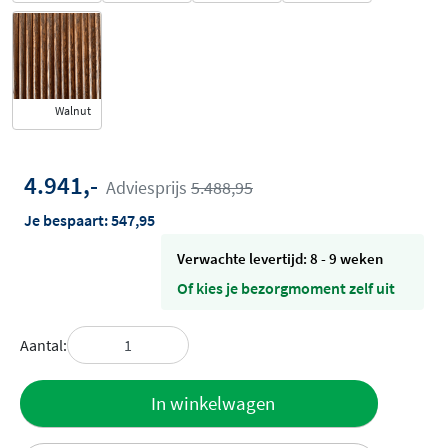
Walnut
4.941,-
Adviesprijs
5.488,95
Je bespaart:
547,95
Verwachte levertijd: 8 - 9 weken
Of kies je bezorgmoment zelf uit
Aantal:
Toevoegen
In winkelwagen
aan offerte