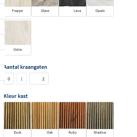
Frappe
Glace
Lava
Opalo
Ostra
Aantal kraangaten
0
1
2
Kleur kast
Dusk
Oak
Ruby
Shadow