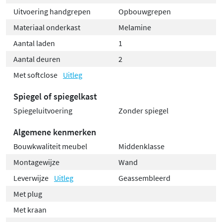
Uitvoering handgrepen
Opbouwgrepen
Materiaal onderkast
Melamine
Aantal laden
1
Aantal deuren
2
Met softclose
Uitleg
Spiegel of spiegelkast
Spiegeluitvoering
Zonder spiegel
Algemene kenmerken
Bouwkwaliteit meubel
Middenklasse
Montagewijze
Wand
Leverwijze
Uitleg
Geassembleerd
Met plug
Met kraan