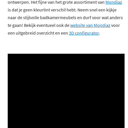
ontwerpen. Het fijne van het grote assortiment van
Mondiaz
is dat je geen kleurtint verschil hebt. Neem snel een kijkje
naar de stijlvolle badkamermeubels en durf voor wat anders
te gaan! Bekijk eventueel ook de
website van Mondiaz
voor
een uitgebreid overzicht en een
3D configurator
.