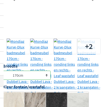
Previous
Next
+2
Breedte
Kleur fontein/wastafel