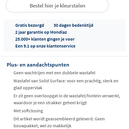
Bestel hier je kleurstalen
Gratis bezorgd
30 dagen bedenktijd
2 jaar garantie op Mondiaz
25.000+ klanten gingen je voor
Een 9.1 op onze klantenservice
Offertes
ophalen...
Plus- en aandachtspunten
Geen wachtrijen met een dubbele wastafel
Wastafel van Solid Surface: voor een prachtig, sterk en
glad oppervlak
Er zit geen overloopgat in de wastafel/fontein verwerkt,
waardoor je een strakker geheel krijgt
Met softclosing
Dit artikel wordt geassembleerd geleverd. Geen
bouwpakket, wel zo makkelijk