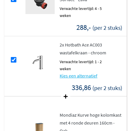
Met breedtes variërend van 100cm tot 200cm biedt het
Verwachte levertijd: 4 - 5
Kurve-Dlux badmeubel volop opbergruimte. De laden en
weken
deuren zijn uitgerust met
softclose technologie
,
288,-
(per 2 stuks)
waardoor ze geruisloos en soepel sluiten. De melamine
kast in Oak of Walnut is stijlvol en duurzaam, en het
meubel wordt volledig geassembleerd geleverd. Zo
2x Hotbath Ace AC003
geniet je direct van een luxe badkamermeubel zonder
wastafelkraan - chroom
gedoe bij de montage.
Verwachte levertijd: 1 - 2
weken
Kies een alternatief
336,86
(per 2 stuks)
Mondiaz Kurve hoge kolomkast
met 4 ronde deuren 160cm -
Oak