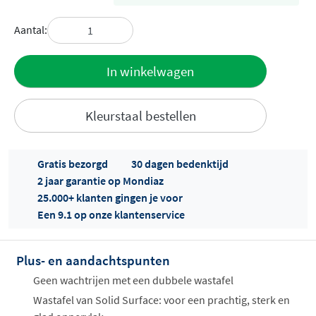
Aantal:
Toevoegen
In winkelwagen
aan offerte
Kleurstaal bestellen
Gratis bezorgd
30 dagen bedenktijd
2 jaar garantie op Mondiaz
25.000+ klanten gingen je voor
Een 9.1 op onze klantenservice
Offertes
ophalen...
Plus- en aandachtspunten
Geen wachtrijen met een dubbele wastafel
Wastafel van Solid Surface: voor een prachtig, sterk en