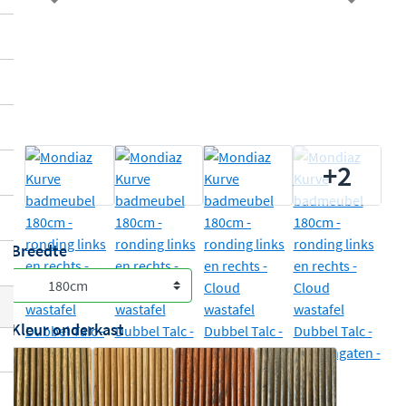
Previous
Next
+2
Breedte
Kleur onderkast