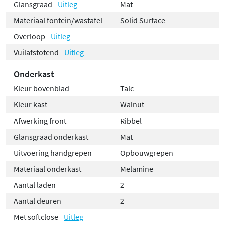
Glansgraad
Uitleg
Mat
Materiaal fontein/wastafel
Solid Surface
Overloop
Uitleg
Vuilafstotend
Uitleg
Onderkast
Kleur bovenblad
Talc
Kleur kast
Walnut
Afwerking front
Ribbel
Glansgraad onderkast
Mat
Uitvoering handgrepen
Opbouwgrepen
Materiaal onderkast
Melamine
Aantal laden
2
Aantal deuren
2
Met softclose
Uitleg