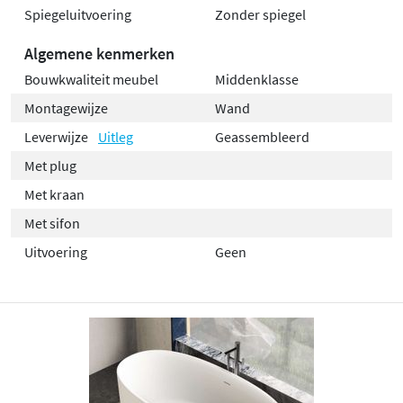
Spiegeluitvoering
Zonder spiegel
Algemene kenmerken
Bouwkwaliteit meubel
Middenklasse
Montagewijze
Wand
Leverwijze
Uitleg
Geassembleerd
Met plug
Met kraan
Met sifon
Uitvoering
Geen