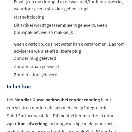
Er zit geen overloopgat in de wastafel/fontein verwerkt,
waardoor je een strakker geheel krijgt
Met softclosing
Dit artikel wordt geassembleerd geleverd. Geen
bouwpakket, wel zo makkelijk
Geen overloop, dus het water kan overstromen. Daarom
adviseren we niet-afsluitbare plug
Zonder plug geleverd
Zonder kraan geleverd
Zonder sifon geleverd
In het kort
Het
Mondiaz Kurve badmeubel zonder ronding
biedt
een strak en modern design met een geïntegreerde
Solid Surface wastafel. Dit meubel kenmerkt zich door
zijn
ribbel afwerking
en hoogwaardige melamine kast,
verkrijgbaar in warme houtdecors zoals Oak, Walnut en