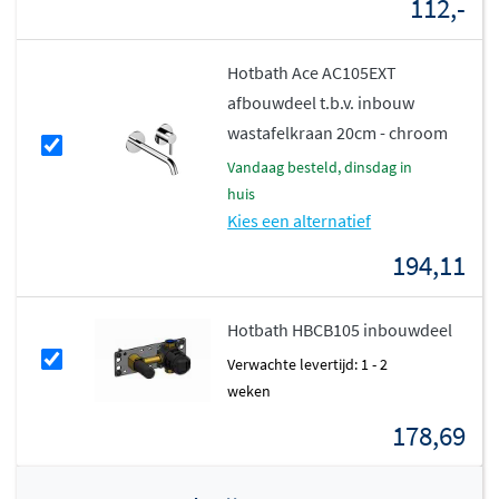
Flexibel en veelzijdig in afmetingen
112,-
Het Kurve badmeubel is verkrijgbaar in een breed scala
Hotbath Ace AC105EXT
aan breedtes, van compacte 50cm tot ruime 150cm, en
afbouwdeel t.b.v. inbouw
biedt keuze uit verschillende waskomconfiguraties. Of je
wastafelkraan 20cm - chroom
nu kiest voor een enkele waskom in het midden of een
vandaag besteld, dinsdag in
dubbele waskom voor extra gemak, er is altijd een
huis
passende uitvoering. De laden zijn voorzien van
Kies een alternatief
softclose technologie, waardoor ze geruisloos en soepel
194,11
sluiten. Het meubel wordt volledig geassembleerd
geleverd en is eenvoudig aan de wand te monteren.
Hotbath HBCB105 inbouwdeel
Verwachte levertijd: 1 - 2
weken
178,69