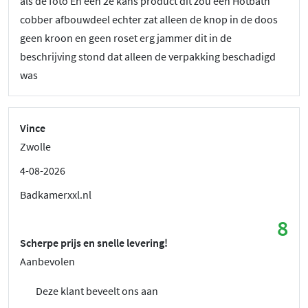
als de foto En een 2e kans product dit zou een Hotbath
cobber afbouwdeel echter zat alleen de knop in de doos
geen kroon en geen roset erg jammer dit in de
beschrijving stond dat alleen de verpakking beschadigd
was
Vince
Zwolle
4-08-2026
Badkamerxxl.nl
8
Scherpe prijs en snelle levering!
Aanbevolen
Deze klant beveelt ons aan