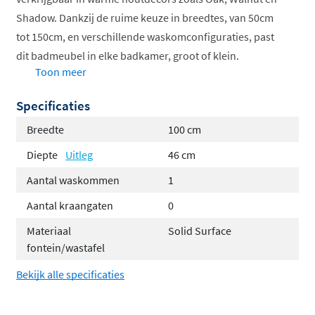
Shadow. Dankzij de ruime keuze in breedtes, van 50cm
tot 150cm, en verschillende waskomconfiguraties, past
dit badmeubel in elke badkamer, groot of klein.
Toon meer
Geïntegreerde Solid Surface wastafel
Specificaties
Ribbel afwerking voor karaktervol design
Softclose laden voor geruisloos gebruik
Breedte
100 cm
Verkrijgbaar in drie houtdecors
Diepte
Uitleg
46 cm
Vuilafstotend en hygiënisch oppervlak
Aantal waskommen
1
Volledig geassembleerd geleverd
Aantal kraangaten
0
Solid Surface wastafel in één geheel
Materiaal
Solid Surface
fontein/wastafel
De wastafel is vervaardigd uit
Solid Surface
en vormt
één naadloos geheel met het bovenblad. Dit zorgt niet
Bekijk alle specificaties
alleen voor een strakke, moderne uitstraling, maar
maakt het meubel ook bijzonder hygiënisch en