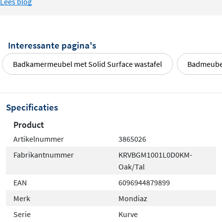
Lees blog
Interessante pagina's
Badkamermeubel met Solid Surface wastafel
Badmeubel
Specificaties
Product
Artikelnummer
3865026
Fabrikantnummer
KRVBGM1001L0D0KM-
Oak/Tal
EAN
6096944879899
Merk
Mondiaz
Serie
Kurve