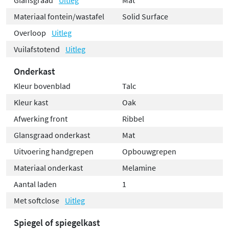
Materiaal fontein/wastafel
Solid Surface
Overloop
Uitleg
Vuilafstotend
Uitleg
Onderkast
Kleur bovenblad
Talc
Kleur kast
Oak
Afwerking front
Ribbel
Glansgraad onderkast
Mat
Uitvoering handgrepen
Opbouwgrepen
Materiaal onderkast
Melamine
Aantal laden
1
Met softclose
Uitleg
Spiegel of spiegelkast