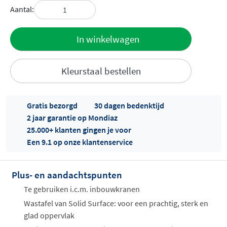
Aantal:
Toevoegen
In winkelwagen
aan offerte
Kleurstaal bestellen
Gratis bezorgd
30 dagen bedenktijd
2 jaar garantie op Mondiaz
25.000+ klanten gingen je voor
Een 9.1 op onze klantenservice
Offertes
ophalen...
Plus- en aandachtspunten
Te gebruiken i.c.m. inbouwkranen
Wastafel van Solid Surface: voor een prachtig, sterk en
glad oppervlak