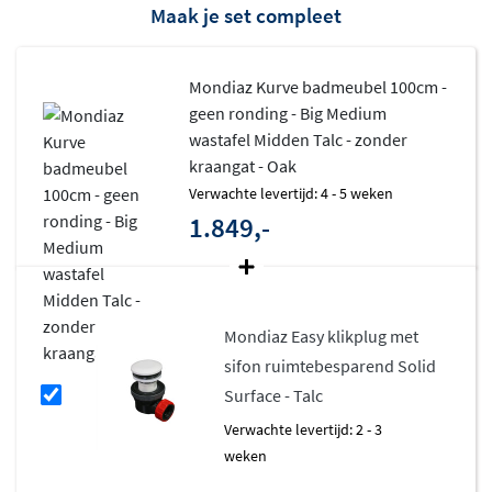
Maak je set compleet
gemakkelijk schoon te houden. Het niet-poreuze
oppervlak is vuilafstotend en biedt geen kans aan
bacteriën. Bovendien voelt Solid Surface warm en
Mondiaz Kurve badmeubel 100cm -
comfortabel aan, een prettig verschil met koud
geen ronding - Big Medium
keramiek.
wastafel Midden Talc - zonder
kraangat - Oak
Karaktervolle ribbel afwerking
Verwachte levertijd: 4 - 5 weken
1.849,-
De fronten van het Kurve badmeubel zijn voorzien van
een opvallende
ribbel afwerking
, die het meubel een
eigentijdse en karaktervolle uitstraling geeft. Deze
structuur zorgt voor een speels lichteffect en maakt elk
Mondiaz Easy klikplug met
meubel uniek. De melamine kast is uitgevoerd in een
sifon ruimtebesparend Solid
matte afwerking en verkrijgbaar in de warme
Surface - Talc
houtdecors Oak, Walnut en Shadow, zodat je altijd een
Verwachte levertijd: 2 - 3
kleur vindt die past bij jouw interieur.
weken