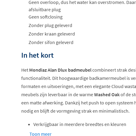
Geen overloop, dus het water kan overstromen. Daar
afsluitbare plug
Geen softclosing
Zonder plug geleverd
Zonder kraan geleverd
Zonder sifon geleverd
In het kort
Het
Mondiaz Alan Dlux badmeubel
combineert strak des
functionaliteit. Dit hoogwaardige badkamermeubel is ver
formaten en uitvoeringen, met een elegante Cloud wastaf
meubels zijn leverbaar in de warme
Washed Oak
of de s
een matte afwerking. Dankzij het push to open systeem
nodig en blijft de vormgeving strak en minimalistisch.
Verkrijgbaar in meerdere breedtes en kleuren
Cloud wastafel van solid surface
Toon meer