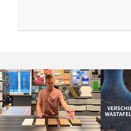
duurzame materialen zorgen ervoor dat je jarenlang plezie
meubel. Let op: de kraan, sifon en afvoerplug zijn niet i
aan te schaffen, zodat je zelf kunt bepalen welke afwerki
badkamer past.