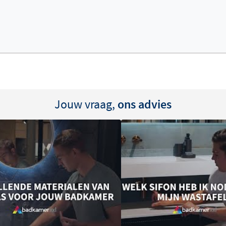
r hebt van dit stijlvolle
nbegrepen en dien je apart
ng het beste bij jouw
Jouw vraag,
ons advies