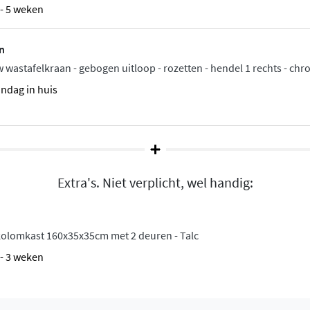
4 - 5 weken
nnen eenvoudig worden
 verkrijgbaar met of zonder
n
 wastafelkraan - gebogen uitloop - rozetten - hendel 1 rechts - ch
te
andag in huis
oogwaardig melamine of
n. Dankzij het push to
der dat er handgrepen de
 laden, afhankelijk van de
Extra's. Niet verplicht, wel handig:
rbenodigdheden. Het
oor wandmontage.
olomkast 160x35x35cm met 2 deuren - Talc
g plezier
2 - 3 weken
se qua bouwkwaliteit en
e stevige constructie en