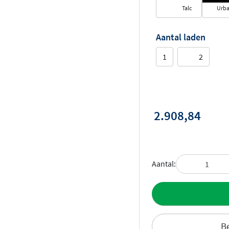
Talc
Urb
Aantal laden
1
2
2.908,84
Aantal:
Toevoegen aan 
Be