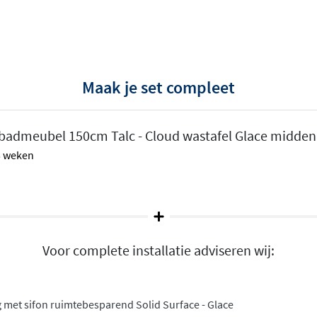
Maak je set compleet
kheden
. Je kunt kiezen uit
badmeubel 150cm Talc - Cloud wastafel Glace midden
0cm, en bepalen of je de
 5 weken
ering wilt. Ook het aantal
luit bij jouw voorkeuren. De
n Lava, allemaal in dezelfde
tstraling
Voor complete installatie adviseren wij:
eerd in het meubel en heeft
jn hygiënische
 met sifon ruimtebesparend Solid Surface - Glace
t materiaal voelt warm