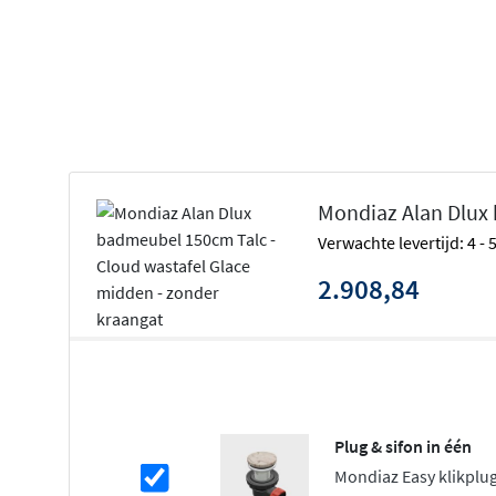
Push to open laden zonder handgrepen
Washed Oak of Urban uitvoering
Geleverd geassembleerd en wandmontage
Kies jouw ideale configuratie
De Alan Dlux collectie biedt een
breed scala aan mogelij
Mondiaz Alan Dlux 
verschillende breedtes, van compacte 70cm tot ruime 20
Verwachte levertijd: 4 -
wastafel links, rechts, in het midden of als dubbele uitvo
kraangaten is naar keuze, zodat het meubel perfect aans
2.908,84
wastafels zijn verkrijgbaar in de kleuren Frappe, Glace e
hoogwaardige Cloud solid surface kwaliteit.
Solid surface wastafel met tijdloze ui
De
Cloud wastafel van solid surface
is naadloos geïntegr
Plug & sifon in één
een diepte van 120mm. Solid surface staat bekend om zi
Mondiaz Easy klikplug
eigenschappen, glad oppervlak en onderhoudsgemak. He