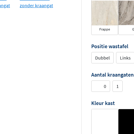
Frappe
G
Positie wastafel
Dubbel
Links
Aantal kraangaten
0
1
Kleur kast