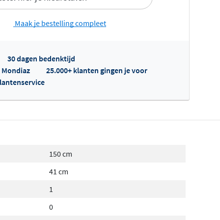
Maak je bestelling compleet
30 dagen bedenktijd
fertes ophalen...
p Mondiaz
25.000+ klanten gingen je voor
klantenservice
150 cm
41 cm
1
0