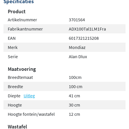
Specificaties
Product
Artikelnummer
3701564
Fabrikantnummer
ADX100Tal1LM1Fra
EAN
6017321215208
Merk
Mondiaz
Serie
Alan Dlux
Maatvoering
Breedtemaat
100cm
Breedte
100 cm
Diepte
Uitleg
41 cm
Hoogte
30 cm
Hoogte fontein/wastafel
12 cm
Wastafel