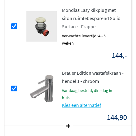
geïntegreerd in het meubel en heeft een diepte van
Mondiaz Easy klikplug met
120mm. Solid surface staat bekend om zijn hygiënische
sifon ruimtebesparend Solid
eigenschappen, glad oppervlak en onderhoudsgemak.
Surface - Frappe
Het materiaal voelt warm aan, is krasbestendig en
Verwachte levertijd: 4 - 5
eventuele beschadigingen kunnen eenvoudig worden
weken
gerepareerd. De wastafels hebben geen overloop en zijn
144,-
verkrijgbaar met of zonder kraangat, afhankelijk van
jouw keuze voor een kraan.
Brauer Edition wastafelkraan -
Strak design met slimme
hendel 1 - chroom
opbergruimte
vandaag besteld, dinsdag in
huis
De onderkast van het Alan Dlux meubel is gemaakt van
Kies een alternatief
hoogwaardig melamine of MDF
en heeft een matte
144,90
afwerking in Washed Oak of Urban. Dankzij het push to
open systeem open je de laden met een lichte druk,
zonder dat er handgrepen de strakke lijnen verstoren.