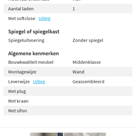
Aantal laden
1
Met softclose
Uitleg
Spiegel of spiegelkast
Spiegeluitvoering
Zonder spiegel
Algemene kenmerken
Bouwkwaliteit meubel
Middenklasse
Montagewijze
Wand
Leverwijze
Uitleg
Geassembleerd
Met plug
Met kraan
Met sifon