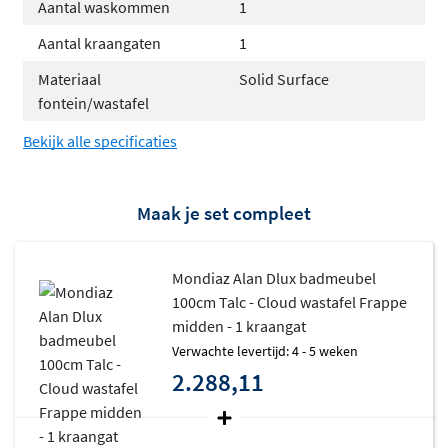
Aantal waskommen
1
Geleverd geassembleerd en wandmontage
Aantal kraangaten
1
Kies jouw ideale configuratie
Materiaal
Solid Surface
fontein/wastafel
De Alan Dlux collectie biedt een
breed scala aan
mogelijkheden
. Je kunt kiezen uit verschillende
Bekijk alle specificaties
breedtes, van compacte 70cm tot ruime 200cm, en
bepalen of je de wastafel links, rechts, in het midden of
Maak je set compleet
als dubbele uitvoering wilt. Ook het aantal kraangaten is
naar keuze, zodat het meubel perfect aansluit bij jouw
voorkeuren. De wastafels zijn verkrijgbaar in de kleuren
Mondiaz Alan Dlux badmeubel
Frappe, Glace en Lava, allemaal in dezelfde
100cm Talc - Cloud wastafel Frappe
hoogwaardige Cloud solid surface kwaliteit.
midden - 1 kraangat
Verwachte levertijd: 4 - 5 weken
Solid surface wastafel met tijdloze
2.288,11
uitstraling
De
Cloud wastafel van solid surface
is naadloos