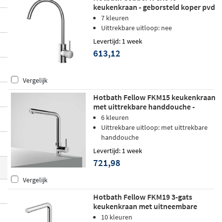
keukenkraan - geborsteld koper pvd
sing
(metaalsoort) en hebben een
geborst
7 kleuren
eld koperen finish
.
Uittrekbare uitloop: nee
Levertijd: 1 week
613,12
Vergelijk
Hotbath Fellow FKM15 keukenkraan
met uittrekbare handdouche -
geborsteld koper pvd
6 kleuren
Uittrekbare uitloop: met uittrekbare
handdouche
Levertijd: 1 week
721,98
Vergelijk
Hotbath Fellow FKM19 3-gats
keukenkraan met uitneembare
handdouche - geborsteld koper pvd
10 kleuren