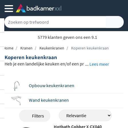
5779 klanten geven ons een 9.1
Home
Kranen
Keukenkranen
Koperen keukenkraan
Koperen keukenkraan
Heb je een landelijke keuken en/of een pr
...
Lees meer
achtig betonnen of natuurstenen keuken
blad? Dan kun je er eens over nadenken o
Opbouw keukenkranen
m een koperen keukenkraan aan te schaff
en. Een koperen keukenkraan geeft net d
Wand keukenkranen
at beetje extra landelijkheid in je keuken e
n de kleur koper staat prachtig bij de grijz
Filters
e ondertonen van deze bladen. Onze kop
eren keukenkranen zijn gemaakt van
mes
Hotbath Cobber X CX040