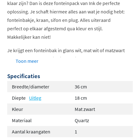
klaar zijn? Dan is deze fonteinpack van Ink de perfecte
oplossing. Je schaft hiermee alles aan wat je nodig hebt:
fonteinbakje, kraan, sifon en plug. Alles uiteraard
perfect op elkaar afgestemd qua kleur en stijl.
Makkelijker kan niet!
Je krijgt een fonteinbak in glans wit, mat wit of matzwart
en qua hardware kun je kiezen uit de kleuren geborsteld
Toon meer
nikkel, chroom, gun metal, mat goud, mat rosé goud of
Specificaties
matzwart. Het kraangat kan links of rechts.
Breedte/diameter
36 cm
Deze Versus fontein is 36cm breed, 18cm diep en 9 cm
hoog.
Diepte
Uitleg
18 cm
Kleur
Mat zwart
Materiaal
Quartz
Aantal kraangaten
1