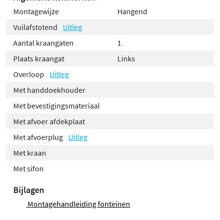
Montagewijze
Hangend
Vuilafstotend
Uitleg
Aantal kraangaten
1
Plaats kraangat
Links
Overloop
Uitleg
Met handdoekhouder
Met bevestigingsmateriaal
Met afvoer afdekplaat
Met afvoerplug
Uitleg
Met kraan
Met sifon
Bijlagen
Montagehandleiding fonteinen