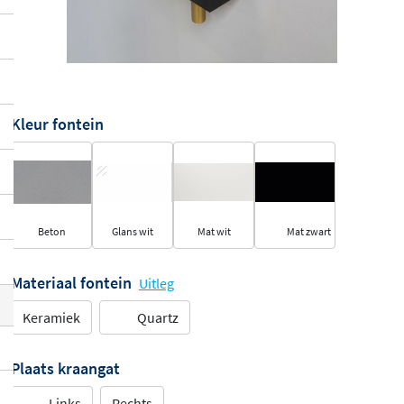
Kleur fontein
Beton
Glans wit
Mat wit
Mat zwart
Materiaal fontein
Uitleg
Keramiek
Quartz
Plaats kraangat
Links
Rechts