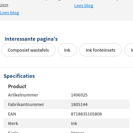
Lees blog
2025
Lees blog
Interessante pagina's
Composiet wastafels
Ink
Ink fonteinsets
I
Specificaties
Product
Artikelnummer
1496925
Fabrikantnummer
1805144
EAN
8718835105808
Merk
Ink
Serie
Versus