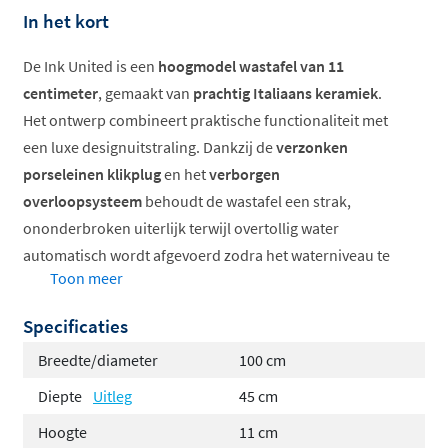
In het kort
De Ink United is een
hoogmodel wastafel van 11
centimeter
, gemaakt van
prachtig Italiaans keramiek
.
Het ontwerp combineert praktische functionaliteit met
een luxe designuitstraling. Dankzij de
verzonken
porseleinen klikplug
en het
verborgen
overloopsysteem
behoudt de wastafel een strak,
ononderbroken uiterlijk terwijl overtollig water
automatisch wordt afgevoerd zodra het waterniveau te
Toon meer
hoog dreigt te worden. De United is verkrijgbaar in glans
wit, mat wit en mat zwart.
Specificaties
Belangrijkste kenmerken
Breedte/diameter
100 cm
Diepte
Uitleg
45 cm
Hoog wastafelmodel van 11 centimeter in
porselein
Hoogte
11 cm