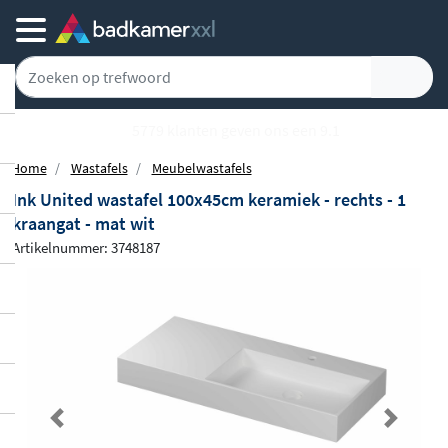
5779 klanten geven ons een 9.1
Home
Wastafels
Meubelwastafels
Ink United wastafel 100x45cm keramiek - rechts - 1
kraangat - mat wit
Artikelnummer: 3748187
Previous
Next