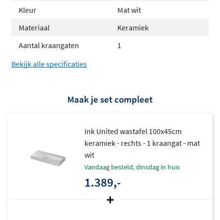
Verkrijgbaar in glans wit, mat wit en mat zwart
Kleur
Mat wit
Inclusief verzonken porseleinen klikplug in de
Materiaal
Keramiek
kleur van de wastafel
Aantal kraangaten
1
Voorzien van verborgen overloopsysteem
Leverbaar met of zonder kraangat, geschikt voor
Bekijk alle specificaties
opbouw- en inbouwkranen
Vrijhangend te monteren of te combineren met
Maak je set compleet
INK onderkasten
Verkrijgbaar in breedtematen van 60 tot 160
centimeter
Ink United wastafel 100x45cm
keramiek - rechts - 1 kraangat - mat
Bij 100 en 120 centimeter keuze uit links of rechts
wit
aflegvlak
vandaag besteld, dinsdag in huis
Exclusief onderkast en kranen
1.389,-
Hoogwaardig Italiaans keramiek
De United is vervaardigd uit Italiaans keramiek, dat