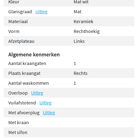
Kleur
Mat wit
Glansgraad
Uitleg
Mat
Materiaal
Keramiek
Vorm
Rechthoekig
Afzetplateau
Links
Algemene kenmerken
Aantal kraangaten
1
Plaats kraangat
Rechts
Aantal waskommen
1
Overloop
Uitleg
Vuilafstotend
Uitleg
Met afvoerplug
Uitleg
Met kraan
Met sifon