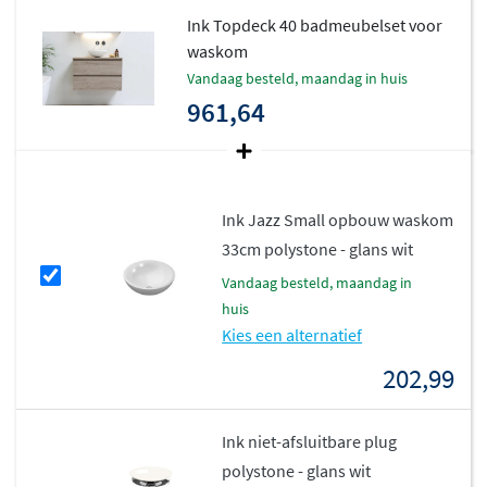
Ink Topdeck 40 badmeubelset voor
Verkrijgbaar in 60, 80, 100 en 120 cm breedte
waskom
Leverbaar in gelakte kleuren, houtdecor en
vandaag besteld, maandag in huis
houtfineer
961,64
Inclusief meubelsifon
Optioneel uit te breiden met LED ladeverlichting
Optioneel intern stopcontact met USB-lader
Ink Jazz Small opbouw waskom
Voordelen van een badmeubel met
33cm polystone - glans wit
opzetwastafel
vandaag besteld, maandag in
huis
Een badmeubel met opzetwastafel biedt meerdere
Kies een alternatief
praktische en esthetische voordelen. Doordat de
waskom bovenop het blad wordt geplaatst, blijft het
202,99
meubel zelf strak en minimalistisch. Dit geeft een luxe,
hotelachtige uitstraling en maakt het geheel visueel
Ink niet-afsluitbare plug
lichter. Daarnaast kun je met een opzetwastafel
polystone - glans wit
eenvoudig variëren in stijl: rond, ovaal, strak of juist