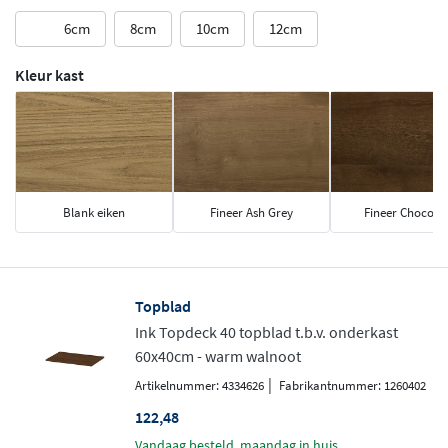
6cm
8cm
10cm
12cm
Kleur kast
Blank eiken
Fineer Ash Grey
Fineer Chocola
Topblad
Ink Topdeck 40 topblad t.b.v. onderkast
60x40cm - warm walnoot
|
Artikelnummer: 4334626
Fabrikantnummer: 1260402
122,48
vandaag besteld, maandag in huis