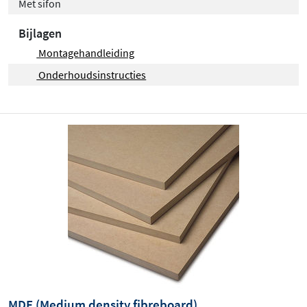
Met sifon
Bijlagen
Montagehandleiding
Onderhoudsinstructies
MDF (Medium density fibreboard)