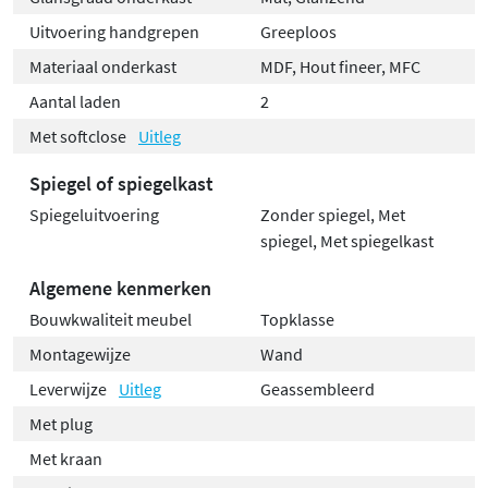
wees hier extra voorzichtig mee.
Uitvoering handgrepen
Greeploos
Materiaal onderkast
MDF, Hout fineer, MFC
Aantal laden
2
Met softclose
Uitleg
Spiegel of spiegelkast
Spiegeluitvoering
Zonder spiegel, Met
spiegel, Met spiegelkast
Algemene kenmerken
Bouwkwaliteit meubel
Topklasse
Montagewijze
Wand
Leverwijze
Uitleg
Geassembleerd
Met plug
Met kraan