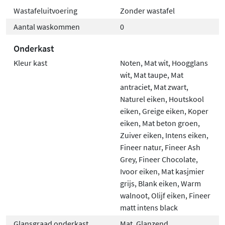
Met goed onderhoud blijft de Ink Topdeck
Wastafeluitvoering
Zonder wastafel
badmeubelset jarenlang mooi en betrouwbaar in
Aantal waskommen
0
gebruik.
Onderkast
Dagelijks onderhoud
Kleur kast
Noten, Mat wit, Hoogglans
Reinig het meubel met een zachte, droge doek. Voor
wit, Mat taupe, Mat
hardnekkiger vuil gebruik je een vochtige doek met
antraciet, Mat zwart,
warm water en een mild reinigingsmiddel. Droog het
Naturel eiken, Houtskool
oppervlak altijd goed na om langdurige vochtbelasting
eiken, Greige eiken, Koper
te voorkomen.
eiken, Mat beton groen,
Zuiver eiken, Intens eiken,
Voorkom schade
Fineer natur, Fineer Ash
Grey, Fineer Chocolate,
Gebruik geen schurende middelen, zuren,
Ivoor eiken, Mat kasjmier
oplosmiddelen of vette reinigingsproducten. Verwijder
grijs, Blank eiken, Warm
gemorste chemicaliën zoals ontkalker, nagellakremover
walnoot, Olijf eiken, Fineer
of haarverf direct. Beschadigingen aan lak, fineer of
matt intens black
houtdecor maken het materiaal gevoeliger voor vocht;
Glansgraad onderkast
Mat, Glanzend