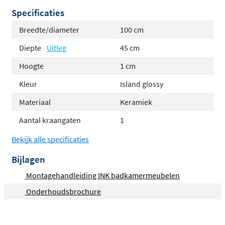
afvoerpunt.
Specificaties
Belangrijkste kenmerken
Breedte/diameter
100 cm
Diepte
Uitleg
45 cm
Slanke 1 cm rand en inlegontwerp voor een
minimalistische, verzonken look
Hoogte
1 cm
Gemaakt van hoogwaardig keramisch
Kleur
Island glossy
tegelmateriaal: sterk, niet-poreus, kras- en
Materiaal
Keramiek
hittebestendig
Aantal kraangaten
1
Schuine “envelop”-bodem voor een elegante
waterafloop
Bekijk alle specificaties
Perfecte match met INK-onderkasten
Bijlagen
Duurzaam, onderhoudsarm en verkrijgbaar in
Montagehandleiding INK badkamermeubelen
meerdere stijlvolle kleuren
Onderhoudsbrochure
Gemaakt van hoogwaardig
keramisch tegelmateriaal