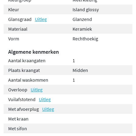
Kleur
Island glossy
Glansgraad
Uitleg
Glanzend
Materiaal
Keramiek
Vorm
Rechthoekig
Algemene kenmerken
Aantal kraangaten
1
Plaats kraangat
Midden
Aantal waskommen
1
Overloop
Uitleg
Vuilafstotend
Uitleg
Met afvoerplug
Uitleg
Met kraan
Met sifon