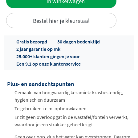
In winkelwagen
aan offerte
Bestel hier je kleurstaal
Gratis bezorgd
30 dagen bedenktijd
2 jaar garantie op Ink
25.000+ klanten gingen je voor
Een 9.1 op onze klantenservice
Offertes
ophalen...
Plus- en aandachtspunten
Gemaakt van hoogwaardig keramiek: krasbestendig,
hygiënisch en duurzaam
Te gebruiken i.c.m. opbouwkranen
Er zit geen overloopgat in de wastafel/fontein verwerkt,
waardoor je een strakker geheel krijgt
Geen overloop, dus het water kan overstromen. Daarom