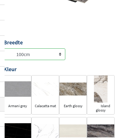
Breedte
Kleur
Armani grey
Calacatta mat
Earth glossy
Island
glossy