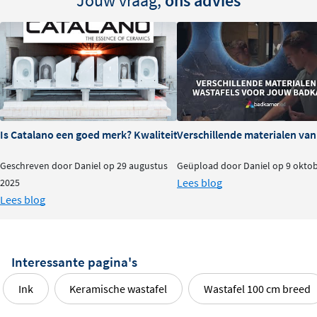
Jouw vraag,
ons advies
of storende details. In combinatie met de bijpassende
INK-onderkasten ontstaat een rustig, consistent geheel.
Tip: combineer met bijpassende
tegels
Voor een volledig uniform badkamerontwerp
combineer je deze wastafel met
INK tegels in exact
Is Catalano een goed merk? Kwaliteit en ervaringen
Verschillende materialen va
dezelfde kleur of print
. Zo creëer je een luxe,
Geschreven door Daniel op 29 augustus
Geüpload door Daniel op 9 okto
doorlopend effect waarin wastafel en wanden naadloos
Lees blog
2025
op elkaar aansluiten.
Lees blog
Interessante pagina's
Ink
Keramische wastafel
Wastafel 100 cm breed