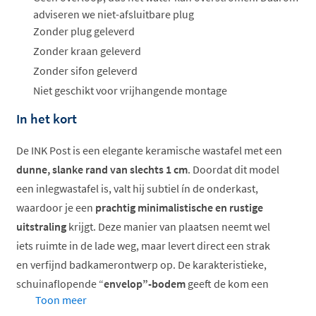
adviseren we niet-afsluitbare plug
Zonder plug geleverd
Zonder kraan geleverd
Zonder sifon geleverd
Niet geschikt voor vrijhangende montage
In het kort
De INK Post is een elegante keramische wastafel met een
dunne, slanke rand van slechts 1 cm
. Doordat dit model
een inlegwastafel is, valt hij subtiel ín de onderkast,
waardoor je een
prachtig minimalistische en rustige
uitstraling
krijgt. Deze manier van plaatsen neemt wel
iets ruimte in de lade weg, maar levert direct een strak
en verfijnd badkamerontwerp op. De karakteristieke,
schuinaflopende “
envelop”-bodem
geeft de kom een
Toon meer
moderne dynamiek en leidt het water stijlvol naar het