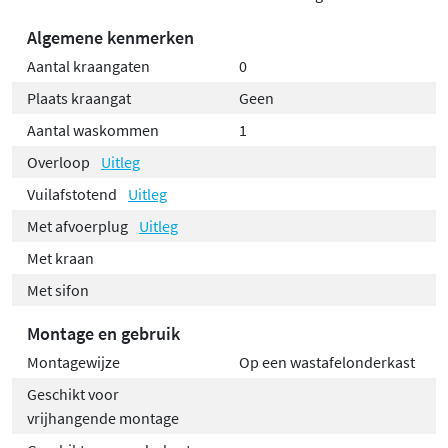
Algemene kenmerken
Aantal kraangaten
0
Plaats kraangat
Geen
Aantal waskommen
1
Overloop
Uitleg
Vuilafstotend
Uitleg
Met afvoerplug
Uitleg
Met kraan
Met sifon
Montage en gebruik
Montagewijze
Op een wastafelonderkast
Geschikt voor
vrijhangende montage