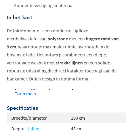
Zonder bevestigingsmateriaal
In het kort
De Ink Momento is een moderne, tijdloze
meubelwastafel van
polystone
met een
hogere rand van
9 cm
, waardoor je maximale ruimte overhoudt in de
bovenste lade. Het ontwerp combineert een diepe,
vertrouwde wasbak met
strakke lijnen
en een solide,
robuuste uitstraling die direct karakter toevoegt aan de
badkamer. Dutch design in optima forma.
Belangrijkste kenmerken
Toon meer
Hoge rand van 9 cm voor extra effectieve
Specificaties
opbergruimte in de bovenste lade
Breedte/diameter
100 cm
Robuuste, solide uitstraling met strakke en
Diepte
Uitleg
45 cm
tijdloze belijning