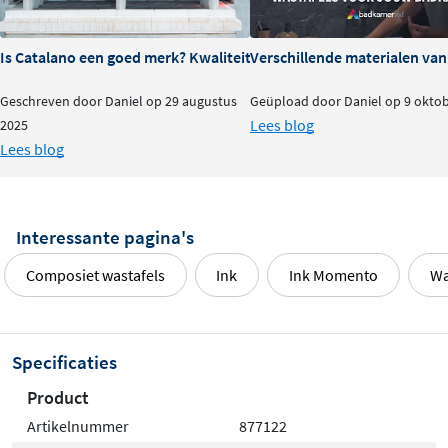
Tip
Is Catalano een goed merk? Kwaliteit en ervaringen
Verschillende materialen va
Combineer de wastafel met een afvoerplug in dezelfde
Geschreven door Daniel op 29 augustus
Geüpload door Daniel op 9 okto
kleur en materiaalsoort voor een perfect afgestemde
Lees blog
2025
uitstraling. Deze bestel je, net als de onderkast en
Lees blog
kranen, los mee.
Interessante pagina's
Composiet wastafels
Ink
Ink Momento
Wa
Specificaties
Product
Artikelnummer
877122