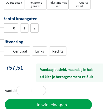
Quartz beton
Polystone
Polystone mat
Quartz
glans wit
wit
zwart
Aantal kraangaten
0
1
2
Uitvoering
Centraal
Links
Rechts
757,51
vandaag besteld, maandag in huis
Of kies je bezorgmoment zelf uit
Aantal:
Toevoegen
In winkelwagen
aan offerte