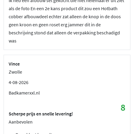
Ik heb een afbouw set gekocht die niet helemaal er uit ziet
als de foto En een 2e kans product dit zou een Hotbath
cobber afbouwdeel echter zat alleen de knop in de doos
geen kroon en geen roset erg jammer dit in de
beschrijving stond dat alleen de verpakking beschadigd
was
Vince
Zwolle
4-08-2026
Badkamerxxl.nl
8
Scherpe prijs en snelle levering!
Aanbevolen