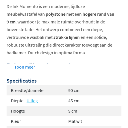
De Ink Momento is een moderne, tijdloze
meubelwastafel van
polystone
met een
hogere rand van
9 cm
, waardoor je maximale ruimte overhoudt in de
bovenste lade. Het ontwerp combineert een diepe,
vertrouwde wasbak met
strakke lijnen
en een solide,
robuuste uitstraling die direct karakter toevoegt aan de
badkamer. Dutch design in optima forma.
Belangrijkste kenmerken
Toon meer
Hoge rand van 9 cm voor extra effectieve
Specificaties
opbergruimte in de bovenste lade
Breedte/diameter
90 cm
Robuuste, solide uitstraling met strakke en
Diepte
Uitleg
45 cm
tijdloze belijning
Hoogte
9 cm
Verkrijgbaar in polystone glans wit en mat wit, en
in quartz zwart en beton
Kleur
Mat wit
Met of zonder kraangat, geschikt voor opbouw- en