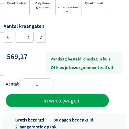
Quartz beton
Polystone
Quartz zwart
glans wit
Polystone mat
wit
Aantal kraangaten
0
1
2
569,27
vandaag besteld, dinsdag in huis
Of kies je bezorgmoment zelf uit
Aantal:
Toevoegen
In winkelwagen
aan offerte
Gratis bezorgd
30 dagen bedenktijd
2 jaar garantie op Ink