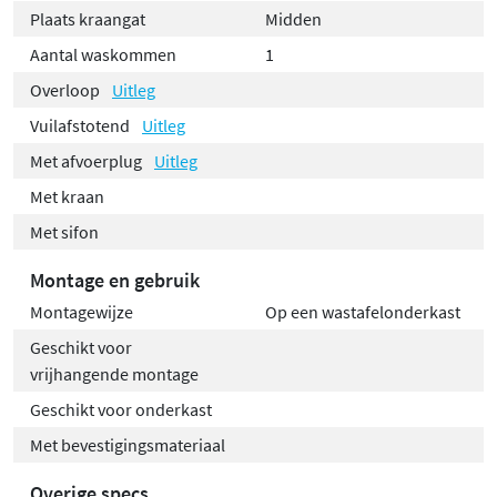
Plaats kraangat
Midden
Aantal waskommen
1
Overloop
Uitleg
Vuilafstotend
Uitleg
Met afvoerplug
Uitleg
Met kraan
Met sifon
Montage en gebruik
Montagewijze
Op een wastafelonderkast
Geschikt voor
vrijhangende montage
Geschikt voor onderkast
Met bevestigingsmateriaal
Overige specs