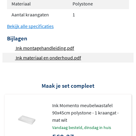
Materiaal
Polystone
inbouwkranen
Aantal kraangaten
1
Breedtes van 60 tot 180 centimeter, met
asymmetrische opties vanaf 100 centimeter
Bekijk alle specificaties
Inclusief verzonken altijd open afvoerplug in
Bijlagen
bijpassende kleur
Ink montagehandleiding.pdf
Niet vrijhangend, te combineren met alle INK
Ink materiaal en onderhoud.pdf
onderkasten
Twee hoogwaardige
materiaalsoorten
Maak je set compleet
De Momento-serie is verkrijgbaar in twee materialen:
polystone en quartz, elk met hun eigen uitstraling en
Ink Momento meubelwastafel
90x45cm polystone - 1 kraangat -
onderhoudsinstructies.
mat wit
Polystone
vandaag besteld, dinsdag in huis
Polystone heeft een moderne uitstraling en voelt iets