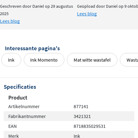
Combineer de wastafel met een afvoerplug in dezelfde
Geschreven door Daniel op 29 augustus
Geüpload door Daniel op 9 okto
kleur en materiaalsoort voor een perfect afgestemde
Lees blog
2025
uitstraling. Deze bestel je, net als de onderkast en
Lees blog
kranen, los mee.
Interessante pagina's
Ink
Ink Momento
Mat witte wastafel
Wasta
Specificaties
Product
Artikelnummer
877141
Fabrikantnummer
3421321
EAN
8718835029531
Merk
Ink