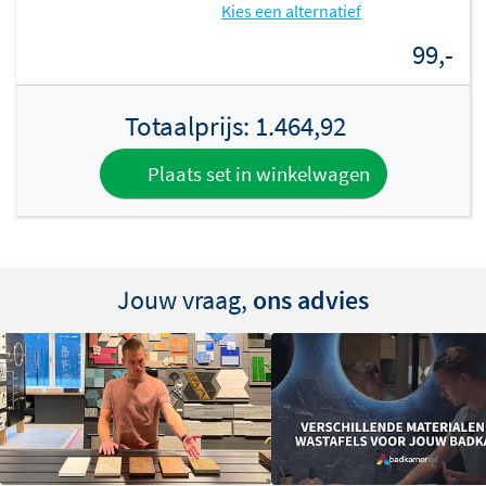
zonder storende details. De wastafel is niet vrijhangend
Kies een alternatief
en wordt altijd geplaatst op een bijpassende INK
99,-
onderkast.
Greeploze onderkast met slimme
Totaalprijs:
1.464,92
indeling
Plaats set in winkelwagen
De bijpassende INK onderkast is greeploos uitgevoerd
en combineert een strak uiterlijk met slimme
opbergoplossingen. Je hebt keuze uit één of twee lades,
waarbij de tweeladesvariant ook beschikbaar is als
Jouw vraag,
ons advies
asymmetrische uitvoering met een extra hoge onderste
lade. De Hettich softclosing lades met metalen
binnenbakken zorgen voor soepel, stabiel en geruisloos
gebruik.
De onderkast is verkrijgbaar in gelakte kleuren,
houtdecor of luxe houtfineer, zodat je het meubel