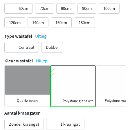
60cm
70cm
80cm
90cm
100cm
120cm
140cm
160cm
180cm
Type wastafel
Uitleg
Centraal
Dubbel
Kleur wastafel
Uitleg
Quartz beton
Polystone mat w
Polystone glans wit
Aantal kraangaten
Zonder kraangat
1 kraangat