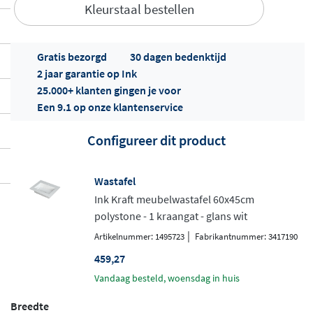
Kleurstaal bestellen
Gratis bezorgd
30 dagen bedenktijd
2 jaar garantie op Ink
25.000+ klanten gingen je voor
Een 9.1 op onze klantenservice
Offertes
ophalen...
Configureer dit product
Wastafel
Ink Kraft meubelwastafel 60x45cm
polystone - 1 kraangat - glans wit
|
Artikelnummer: 1495723
Fabrikantnummer: 3417190
459,27
vandaag besteld, woensdag in huis
Breedte