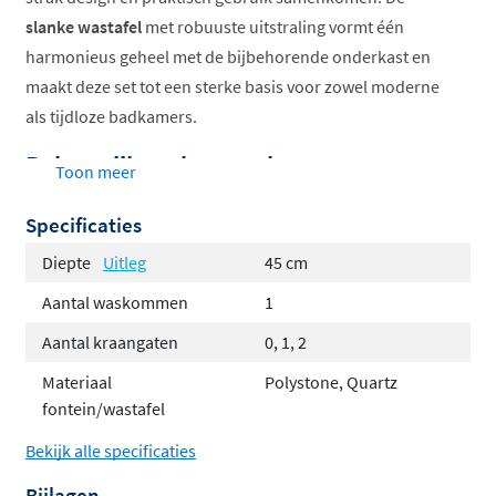
slanke wastafel
met robuuste uitstraling vormt één
harmonieus geheel met de bijbehorende onderkast en
maakt deze set tot een sterke basis voor zowel moderne
als tijdloze badkamers.
Belangrijkste kenmerken en
Toon meer
voordelen
Specificaties
Slanke, moderne meubelwastafel met krachtige
Diepte
Uitleg
45 cm
uitstraling
Aantal waskommen
1
Verkrijgbaar in polystone (glans wit, mat wit) en
Aantal kraangaten
0, 1, 2
quartz (beton, zwart)
Inclusief verzonken always open afvoerplug in
Materiaal
Polystone, Quartz
fontein/wastafel
bijpassende kleur
Met of zonder kraangat, geschikt voor opbouw- en
Bekijk alle specificaties
inbouwkranen
Bijlagen