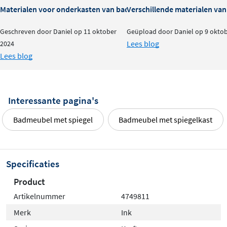
perfect kunt afstemmen op de sfeer van jouw badkamer.
Materialen voor onderkasten van badkamermeubels: voor- en na
Verschillende materialen va
Uit te breiden met luxe extra’s
Geschreven door Daniel op 11 oktober
Geüpload door Daniel op 9 okto
Lees blog
2024
Voor extra comfort en overzicht is de onderkast
Lees blog
optioneel uit te breiden met LED-ladeverlichting, een
intern stopcontact met USB-aansluiting of een
ladeverdelingsset. Deze slimme extra’s maken het
Interessante pagina's
dagelijkse gebruik nog prettiger en geven het meubel
Badmeubel met spiegel
Badmeubel met spiegelkast
een luxe uitstraling.
Ideaal voor wie een slanke, krachtige badmeubelset
zoekt met maximale ontwerpvrijheid en een strak,
Specificaties
modern karakter.
Product
Artikelnummer
4749811
Merk
Ink