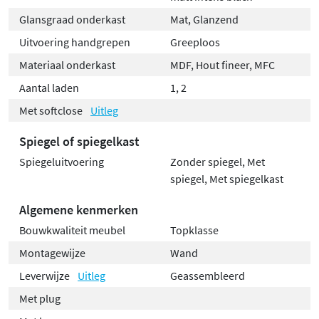
Glansgraad onderkast
Mat, Glanzend
Uitvoering handgrepen
Greeploos
Materiaal onderkast
MDF, Hout fineer, MFC
Aantal laden
1, 2
Met softclose
Uitleg
Spiegel of spiegelkast
Spiegeluitvoering
Zonder spiegel, Met
spiegel, Met spiegelkast
Algemene kenmerken
Bouwkwaliteit meubel
Topklasse
Montagewijze
Wand
Leverwijze
Uitleg
Geassembleerd
Met plug