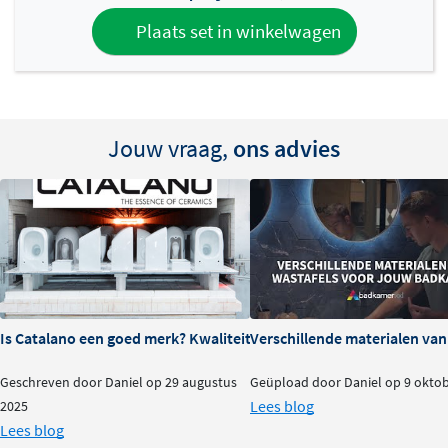
een compact toilet als een moderne badkamer. De
Plaats set in winkelwagen
combinatie van strak design en hoogwaardige
materialen maakt dit model een blijvende eyecatcher.
Jouw vraag,
ons advies
Is Catalano een goed merk? Kwaliteit en ervaringen
Verschillende materialen va
Geschreven door Daniel op 29 augustus
Geüpload door Daniel op 9 okto
Lees blog
2025
Lees blog