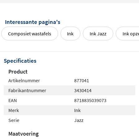
Interessante pagina's
Composiet wastafels
Ink
Ink Jazz
Ink opz
Specificaties
Product
Artikelnummer
877041
Fabrikantnummer
3430414
EAN
8718835039073
Merk
Ink
Serie
Jazz
Maatvoering