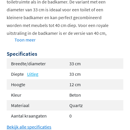
toiletruimte als in de badkamer. De variant met een
diameter van 33 cm is ideaal voor een toilet of een
kleinere badkamer en kan perfect gecombineerd
worden met meubels tot 40 cm diep. Voor een royale
uitstraling in de badkamer is er de versie van 40 cm,
Toon meer
geschikt voor meubels van 45 tot 50 cm diep.
Specificaties
De Jazz waskom plaats je op een topblad, bijvoorbeeld
van INK, en is te combineren met een wandkraan of een
Breedte/diameter
33 cm
verhoogde kraan die achter de waskom wordt geplaatst.
Diepte
Uitleg
33 cm
Zo creëer je eenvoudig een moderne en praktische
Hoogte
12 cm
opstelling die aansluit bij jouw stijl.
Kleur
Beton
Materiaalkeuze en onderhoud
Materiaal
Quartz
Deze opzetwastafel is verkrijgbaar in twee
Aantal kraangaten
0
hoogwaardige materiaalsoorten, elk met hun eigen
Bekijk alle specificaties
voordelen en uitstraling: