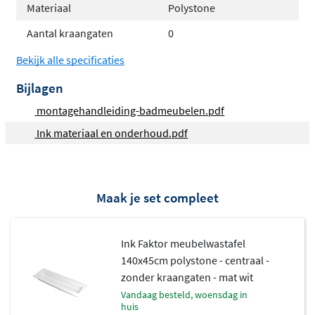
Materiaal
Polystone
rechtsgeplaatste wasbak bij alle afmetingen
Aantal kraangaten
0
behalve 80 cm
Niet vrijhangend, te combineren met alle INK
Bekijk alle specificaties
onderkasten
Bijlagen
Exclusief afvoerplug, onderkast en kranen
montagehandleiding-badmeubelen.pdf
Gemaakt van hoogwaardig
Ink materiaal en onderhoud.pdf
polystone
De Ink Faktor wastafel is vervaardigd uit polystone, een
Maak je set compleet
modern materiaal dat iets warmer aanvoelt dan
keramiek. Het bestaat uit minerale vulstoffen met een
sterke gelcoating als toplaag. Hierdoor is het oppervlak
Ink Faktor meubelwastafel
glad, hygiënisch en eenvoudig schoon te houden.
140x45cm polystone - centraal -
zonder kraangaten - mat wit
Vlekken verwijder je moeiteloos met water en een mild
vandaag besteld, woensdag in
reinigingsmiddel. Vermijd agressieve chemicaliën zoals
huis