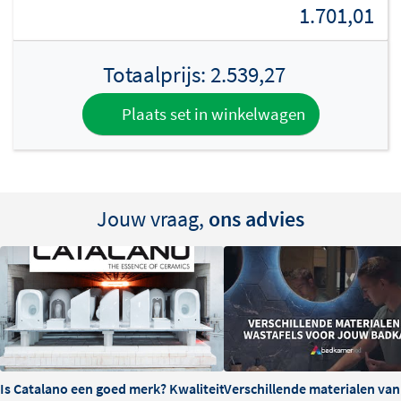
1.701,01
Deze wastafel is niet vrijhangend te monteren en wordt
altijd gecombineerd met een passende INK onderkast.
Totaalprijs:
2.539,27
Dankzij de keuze voor een model met of zonder
kraangat is de Faktor geschikt voor zowel
Plaats set in winkelwagen
opbouwkranen als inbouwkranen, zodat je het meubel
volledig naar jouw wensen samenstelt.
Tip: kies een bijpassende afvoerplug
Jouw vraag,
ons advies
Voor een mooi en rustig geheel combineer je de wastafel
met een afvoerplug in dezelfde kleur en hetzelfde
materiaal. Deze bestel je, net als de onderkast en de
kranen, eenvoudig mee.
Is Catalano een goed merk? Kwaliteit en ervaringen
Verschillende materialen va