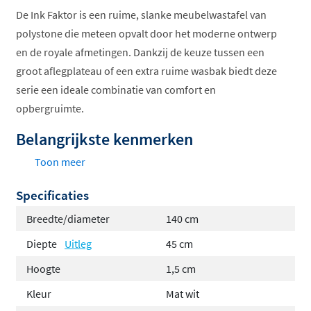
De Ink Faktor is een ruime, slanke meubelwastafel van
polystone die meteen opvalt door het moderne ontwerp
en de royale afmetingen. Dankzij de keuze tussen een
groot aflegplateau of een extra ruime wasbak biedt deze
serie een ideale combinatie van comfort en
opbergruimte.
Belangrijkste kenmerken
Toon meer
Moderne, slanke wastafel met keuze uit een extra
ruime wasbak of groot aflegplateau
Specificaties
Gemaakt van hoogwaardig polystone, makkelijk te
Breedte/diameter
140 cm
reinigen en hygiënisch in gebruik
Diepte
Uitleg
45 cm
Leverbaar in mat wit en glans wit
Hoogte
1,5 cm
Verkrijgbaar met of zonder kraangat, geschikt
voor opbouw- en inbouwkranen
Kleur
Mat wit
Breedtes van 80 tot 160 centimeter, met links- of