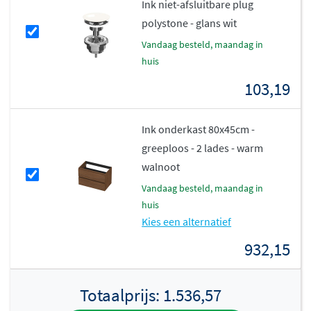
Ink niet-afsluitbare plug
Veelzijdig ontwerp met slimme
polystone - glans wit
keuzes
vandaag besteld, maandag in
huis
De Faktor-serie biedt veel vrijheid. Kies voor een
103,19
uitvoering met een royaal aflegplateau of juist een extra
ruime kom. Bij alle breedtes vanaf 100 centimeter kun je
Ink onderkast 80x45cm -
bovendien kiezen of je de kom links of rechts wilt
greeploos - 2 lades - warm
plaatsen, zodat je extra opbergruimte creëert op het
walnoot
blad. De 80 centimeter variant heeft een centrale
vandaag besteld, maandag in
wasbak.
huis
Te combineren met alle Ink
Kies een alternatief
onderkasten
932,15
Deze wastafel is niet vrijhangend te monteren en wordt
Totaalprijs:
1.536,57
altijd gecombineerd met een passende INK onderkast.