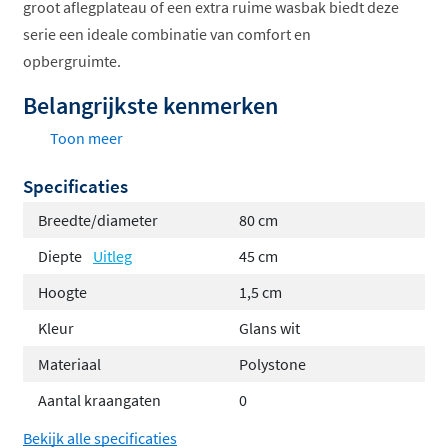
groot aflegplateau of een extra ruime wasbak biedt deze
serie een ideale combinatie van comfort en
opbergruimte.
Belangrijkste kenmerken
Toon meer
Moderne, slanke wastafel met keuze uit een extra
ruime wasbak of groot aflegplateau
Specificaties
Gemaakt van hoogwaardig polystone, makkelijk te
Breedte/diameter
80 cm
reinigen en hygiënisch in gebruik
Diepte
Uitleg
45 cm
Leverbaar in mat wit en glans wit
Hoogte
1,5 cm
Verkrijgbaar met of zonder kraangat, geschikt
voor opbouw- en inbouwkranen
Kleur
Glans wit
Breedtes van 80 tot 160 centimeter, met links- of
Materiaal
Polystone
rechtsgeplaatste wasbak bij alle afmetingen
Aantal kraangaten
0
behalve 80 cm
Niet vrijhangend, te combineren met alle INK
Bekijk alle specificaties