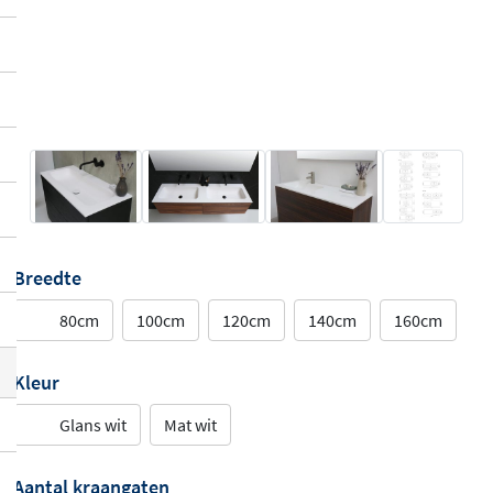
Breedte
80cm
100cm
120cm
140cm
160cm
Kleur
Glans wit
Mat wit
Aantal kraangaten