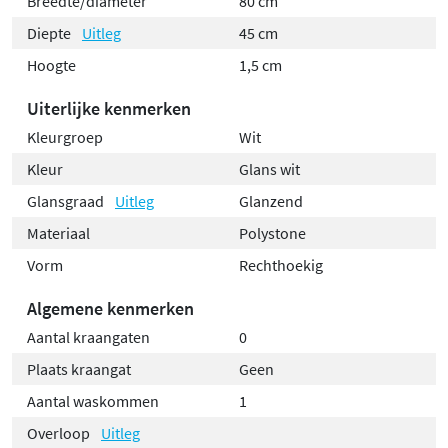
Breedte/diameter
80 cm
Diepte
Uitleg
45 cm
Hoogte
1,5 cm
Uiterlijke kenmerken
Kleurgroep
Wit
Kleur
Glans wit
Glansgraad
Uitleg
Glanzend
Materiaal
Polystone
Vorm
Rechthoekig
Algemene kenmerken
Aantal kraangaten
0
Plaats kraangat
Geen
Aantal waskommen
1
Overloop
Uitleg