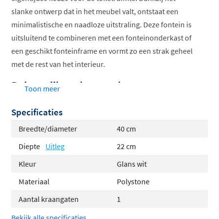
slanke ontwerp dat in het meubel valt, ontstaat een
minimalistische en naadloze uitstraling. Deze fontein is
uitsluitend te combineren met een fonteinonderkast of
een geschikt fonteinframe en vormt zo een strak geheel
met de rest van het interieur.
Belangrijkste kenmerken:
Toon meer
Minimalistisch design
: De fontein valt deels in de
Specificaties
onderkast, wat zorgt voor een subtiel en elegant
Breedte/diameter
40 cm
uiterlijk.
Diepte
Uitleg
22 cm
Ruimtebewust ontwerp
: Door de verzonken
Kleur
Glans wit
plaatsing lever je iets in op hoogte, maar krijg je
een strakke, moderne look terug.
Materiaal
Polystone
Flexibele plaatsing
: Zowel de kraanbank (met of
Aantal kraangaten
1
zonder kraangat) als de afvoer zijn universeel
Bekijk alle specificaties