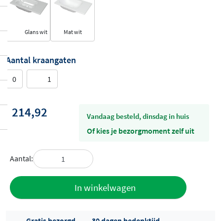
Glans wit
Mat wit
Aantal kraangaten
0
1
214,92
vandaag besteld, dinsdag in huis
Of kies je bezorgmoment zelf uit
Aantal:
Toevoegen
In winkelwagen
aan offerte
Gratis bezorgd
30 dagen bedenktijd