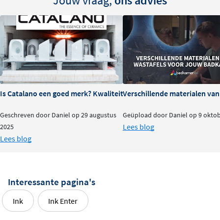
Jouw vraag,
ons advies
Quartz
Quartz fonteinen hebben een moderne, verfijnde
uitstraling en zijn bovendien zeer duurzaam. Ze bestaan
voor 93% uit natuurlijke quartzkorrels, gebonden met
een gekleurd hars. Dit materiaal is hard, glad en
onderhoudsvriendelijk. Verwijder gemorste vloeistoffen
Is Catalano een goed merk? Kwaliteit en ervaringen
Verschillende materialen va
direct met warm water en een zachte doek om vlekken te
voorkomen. Gebruik geen bijtende middelen; een mild
Geschreven door Daniel op 29 augustus
Geüpload door Daniel op 9 okto
schoonmaakproduct volstaat om het oppervlak schoon
Lees blog
2025
en mooi te houden.
Lees blog
Interessante pagina's
Ink
Ink Enter