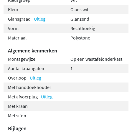
Kleur
Glans wit
Glansgraad
Uitleg
Glanzend
Vorm
Rechthoekig
Materiaal
Polystone
Algemene kenmerken
Montagewijze
Op een wastafelonderkast
Aantal kraangaten
1
Overloop
Uitleg
Met handdoekhouder
Met afvoerplug
Uitleg
Met kraan
Met sifon
Bijlagen