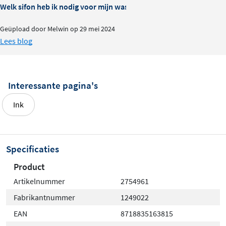
kleurprocessen blijven nu eenmaal levend materiaal. Je
Welk sifon heb ik nodig voor mijn wastafel?
krijgt dus een betrouwbare indruk, maar het
eindproduct kan altijd net een fractie afwijken.
Geüpload door Melwin op 29 mei 2024
Lees blog
Perfect voor iedereen die zeker wil zijn van de juiste
kleur in de badkamer.
Interessante pagina's
Ink
Specificaties
Product
Artikelnummer
2754961
Fabrikantnummer
1249022
EAN
8718835163815