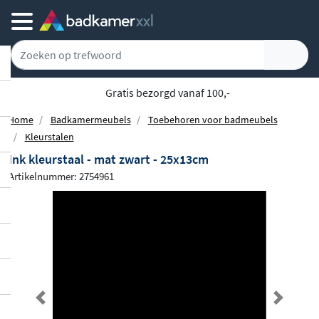
Achteraf of gespreid betalen
Home
Badkamermeubels
Toebehoren voor badmeubels
Kleurstalen
Ink kleurstaal - mat zwart - 25x13cm
Artikelnummer: 2754961
Previous
Next