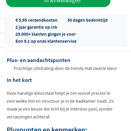
In winkelwagen
aan offerte
€ 5,95 verzendkosten
30 dagen bedenktijd
2 jaar garantie op Ink
25.000+ klanten gingen je voor
Een 9.1 op onze klantenservice
Plus- en aandachtspunten
Offertes
ophalen...
Prachtige uitstraling door de trendy mat zwarte kleur
In het kort
Deze handige kleurstaal helpt je om vooraf precies te
zien welke tint en structuur je in de badkamer haalt. Zo
maak je een keuze die écht bij je interieur past, zonder
verrassingen achteraf.
Pluspunten en kenmerken: