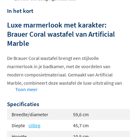
In het kort
Luxe marmerlook met karakter:
Brauer Coral wastafel van Artificial
Marble
De Brauer Coral wastafel brengt een stijlvolle
marmerlook in je badkamer, met de voordelen van
modern composietmateriaal. Gemaakt van Artificial
Marble, combineert deze wastafel de luxe uitstraling van
Toon meer
natuursteen met de praktische voordelen van een
duurzaam, onderhoudsvriendelijk oppervlak. Geen
Specificaties
enkele Coral wastafel is hetzelfde, wat elke opstelling
Breedte/diameter
59,6 cm
uniek maakt.
Diepte
Uitleg
45,7 cm
Elegant ontwerp, flexibel in
Hoogte
10,5 cm