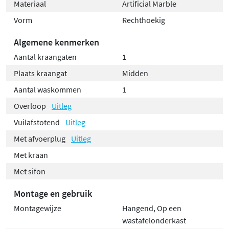
Materiaal
Artificial Marble
Vorm
Rechthoekig
Algemene kenmerken
Aantal kraangaten
1
Plaats kraangat
Midden
Aantal waskommen
1
Overloop
Uitleg
Vuilafstotend
Uitleg
Met afvoerplug
Uitleg
Met kraan
Met sifon
Montage en gebruik
Montagewijze
Hangend, Op een
wastafelonderkast