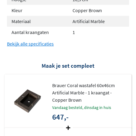
montage
Kleur
Copper Brown
Gemaakt van stevig en krasbestendig Artificial
Materiaal
Artificial Marble
Marble
Aantal kraangaten
1
Natuursteenlook met unieke tekening per
wastafel
Bekijk alle specificaties
Zonder overloop, voor een strak en minimalistisch
design
Maak je set compleet
Geschikt voor zowel vrijhangende montage als
plaatsing op een onderkast
Brauer Coral wastafel 60x46cm
Let op bij vrijhangende plaatsing
Artificial Marble - 1 kraangat -
Copper Brown
De Coral wastafel is relatief zwaar. Controleer daarom of
vandaag besteld, dinsdag in huis
je muur geschikt is voor wandmontage, zeker bij
647,-
bredere uitvoeringen zoals 160 cm, die tot 70 kg kunnen
wegen.