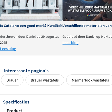
Waarom kiezen voor Coral?
Dankzij het sterke materiaal, de unieke uitstraling en het brede
Is Catalano een goed merk? Kwaliteit en ervaringen
Verschillende materialen va
maatbereik is de Coral wastafel een slimme keuze voor wie
houdt van luxe en karakter. De marmerlook zorgt voor een
Geschreven door Daniel op 29 augustus
Geüpload door Daniel op 9 okto
chique sfeer, terwijl het gebruiksvriendelijke
Lees blog
2025
composietmateriaal gemak en duurzaamheid biedt. Een
Lees blog
tijdloze blikvanger die past in elke badkamerstijl.
Interessante pagina's
Brauer
Brauer wastafels
Marmerlook wastafels
Specificaties
Product