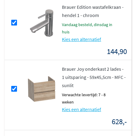
Brauer Edition wastafelkraan -
De Coral wastafel sluit naadloos aan op onderkasten uit
hendel 1 - chroom
de
Joy
en
Adore
series. In combinatie met een Brauer
vandaag besteld, dinsdag in
kraan creëer je een stijlvol geheel dat luxe en
huis
functionaliteit samenbrengt.
Kies een alternatief
Over het materiaal Artificial Marble
144,90
(marmerlook)
Brauer Joy onderkast 2 lades -
Wat is Artificial Marble (marmerlook)? Marmerlook is
1 uitsparing - 59x45,5cm - MFC -
een composiet materiaal van onder andere kwartsiet,
sunlit
steen, een bindmiddel zoals hars en verschillende
Verwachte levertijd: 7 - 8
kleurstoffen om het materiaal zijn realistische marmer
weken
uitstraling te geven. De uitstraling is unieke en geeft een
Kies een alternatief
chique sfeer aan elke badkamer. Het oogt modern,
628,-
tijdloos en wordt vaak geassocieerd met luxe en
comfort.