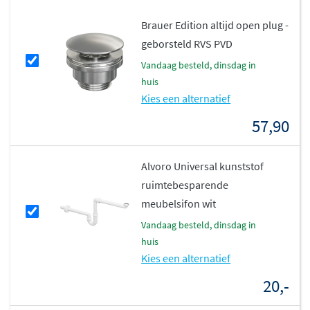
Verkrijgbaar in drie luxe
Brauer Edition altijd open plug -
marmerkleuren
geborsteld RVS PVD
vandaag besteld, dinsdag in
Calacatta Gold
huis
Copper Brown
Kies een alternatief
Nero Marquina
57,90
Ruime keuze in breedtes en
kraangaten
Alvoro Universal kunststof
ruimtebesparende
Deze wastafel is verkrijgbaar in breedtes van 60 tot 200
meubelsifon wit
cm, en afhankelijk van het formaat met 0, 1 of 2
vandaag besteld, dinsdag in
kraangaten. De 120 cm dubbele variant is voorzien van
huis
twee wasbakken voor extra gebruiksgemak.
Kies een alternatief
Perfect te combineren met Brauer
20,-
onderkasten en kranen