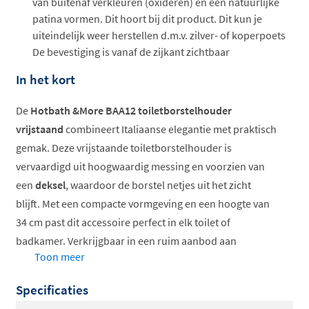
van buitenaf verkleuren (oxideren) en een natuurlijke
patina vormen. Dit hoort bij dit product. Dit kun je
uiteindelijk weer herstellen d.m.v. zilver- of koperpoets
De bevestiging is vanaf de zijkant zichtbaar
In het kort
De
Hotbath &More BAA12 toiletborstelhouder
vrijstaand
combineert Italiaanse elegantie met praktisch
gemak. Deze vrijstaande toiletborstelhouder is
vervaardigd uit hoogwaardig messing en voorzien van
een
deksel
, waardoor de borstel netjes uit het zicht
blijft. Met een compacte vormgeving en een hoogte van
34 cm past dit accessoire perfect in elk toilet of
badkamer. Verkrijgbaar in een ruim aanbod aan
Toon meer
kleuren, van klassiek chroom tot trendy mat wit en
stoere zwarte tinten.
Specificaties
Inclusief deksel voor nette afwerking