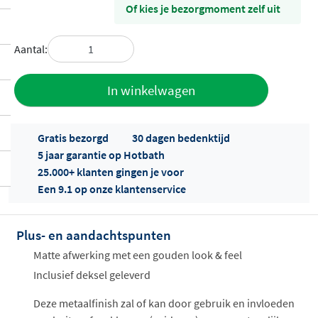
Of kies je bezorgmoment zelf uit
Aantal:
Toevoegen
In winkelwagen
aan offerte
Gratis bezorgd
30 dagen bedenktijd
5 jaar garantie op Hotbath
25.000+ klanten gingen je voor
Een 9.1 op onze klantenservice
Plus- en aandachtspunten
Offertes
ophalen...
Matte afwerking met een gouden look & feel
Inclusief deksel geleverd
Deze metaalfinish zal of kan door gebruik en invloeden