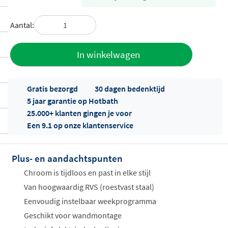
Aantal:
Toevoegen
In winkelwagen
aan offerte
Gratis bezorgd
30 dagen bedenktijd
5 jaar garantie op Hotbath
25.000+ klanten gingen je voor
Een 9.1 op onze klantenservice
Plus- en aandachtspunten
Offertes
ophalen...
Chroom is tijdloos en past in elke stijl
Van hoogwaardig RVS (roestvast staal)
Eenvoudig instelbaar weekprogramma
Geschikt voor wandmontage