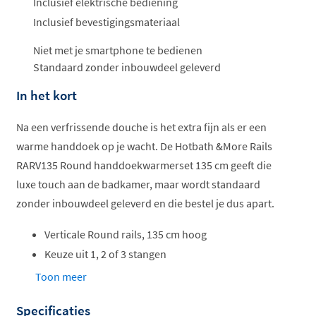
Inclusief elektrische bediening
Inclusief bevestigingsmateriaal
Niet met je smartphone te bedienen
Standaard zonder inbouwdeel geleverd
In het kort
Na een verfrissende douche is het extra fijn als er een
warme handdoek op je wacht. De Hotbath &More Rails
RARV135 Round handdoekwarmerset 135 cm geeft die
luxe touch aan de badkamer, maar wordt standaard
zonder inbouwdeel geleverd en die bestel je dus apart.
Verticale Round rails, 135 cm hoog
Keuze uit 1, 2 of 3 stangen
Instelbare temperatuur en timer
Toon meer
Verkrijgbaar in 6 Hotbath kleuren
Specificaties
Opgeruimd opbergen met klemruimte