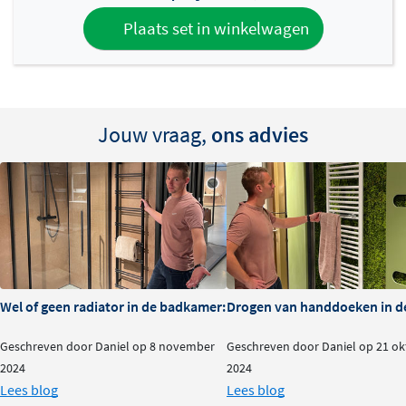
van de badkamer gemonteerd voor een naadloze look.
Bediening gaat via een aparte schakelaar waarmee je
Plaats set in winkelwagen
temperatuur en timer instelt, en de bedrading wordt
netjes in de wand weggewerkt.
Handdoekwarmer is geen radiator
Jouw vraag,
ons advies
De Hotbath Rails is bedoeld om handdoeken te
verwarmen en netjes op te bergen. De warmteafgifte is
beperkt en het product is niet gemaakt om de ruimte te
verwarmen zoals een radiator. Breng de
handdoekwarmer niet in contact met water en gebruik
geen natte handdoeken op de rails.
Wel of geen radiator in de badkamer: is het nodig?
Drogen van handdoeken in de
Geschreven door Daniel op 8 november
Geschreven door Daniel op 21 o
2024
2024
Lees blog
Lees blog