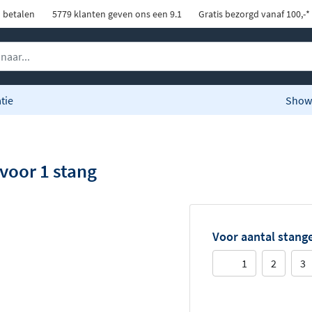
d betalen
5779 klanten geven ons een 9.1
Gratis bezorgd vanaf 100,-*
tie
Show
voor 1 stang
Voor aantal stang
1
2
3