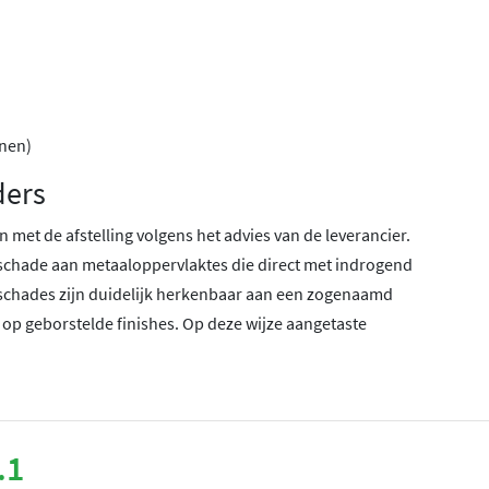
anen)
ders
 met de afstelling volgens het advies van de leverancier.
schade aan metaaloppervlaktes die direct met indrogend
schades zijn duidelijk herkenbaar aan een zogenaamd
 op geborstelde finishes. Op deze wijze aangetaste
.1