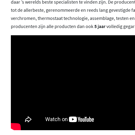
daar ’s werelds beste specialisten te vinden zijn. De produc
tot de allerbeste, gerenommeerde en reeds lang gevestigde f
verchromen, thermostaat technologie, assemblage, testen e
producenten zijn alle producten dan ook
5 jaar
volledig gega