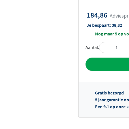
184,86
Adviespr
Je bespaart:
38,82
Nog maar 5 op v
Aantal:
Toevoegen aan 
Gratis bezorgd
5 jaar garantie o
Een 9.1 op onze 
Of