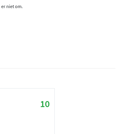
 er niet om.
10