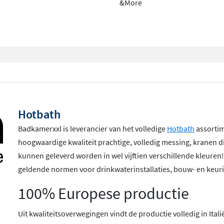
&More
oekwarmer met 2 stangen,
n? Dan hoort daar de
n en voorkom je
et alvast kunt meenemen in
e het afbouwdeel (de Rails
Hotbath
strak is, of als je de
Badkamerxxl is leverancier van het volledige
Hotbath
assortime
tellen.
hoogwaardige kwaliteit prachtige, volledig messing, kranen 
kunnen geleverd worden in wel vijftien verschillende kleuren
geldende normen voor drinkwaterinstallaties, bouw- en keuri
100% Europese productie
Uit kwaliteitsoverwegingen vindt de productie volledig in Ita