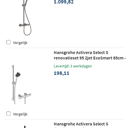
1.099,82
3jet Brushed Black Chrome
Vergelijk
Hansgrohe Activera Select S
renovatieset 95 2jet EcoSmart 65cm -
chroom
Levertijd: 3 werkdagen
198,11
Vergelijk
Hansgrohe Activera Select S