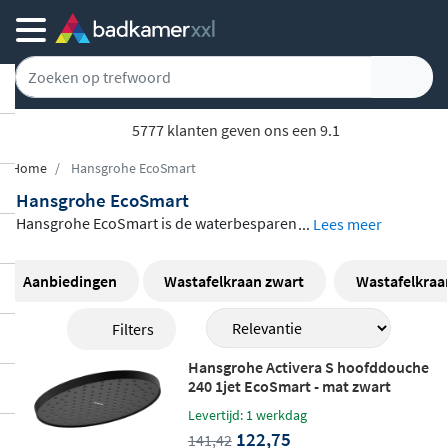
5777 klanten geven ons een 9.1
Home
Hansgrohe EcoSmart
Hansgrohe EcoSmart
Hansgrohe EcoSmart is de waterbesparen
...
Lees meer
de technologie die door een breed scala a
an Hansgrohe producten wordt toegepas
Aanbiedingen
Wastafelkraan zwart
Wastafelkraa
t, van douchekoppen en handdouches tot
Filters
thermostaatkranen en wastafelkranen. D
ankzij een slimme begrenzing van de wate
Hansgrohe Activera S hoofddouche
rstraal verbruik je
tot wel 40 procent min
240 1jet EcoSmart - mat zwart
der water
, zonder dat dit ten koste gaat va
Levertijd: 1 werkdag
122,75
n het doucheplezier. De luchtinjectie zorgt
141,42