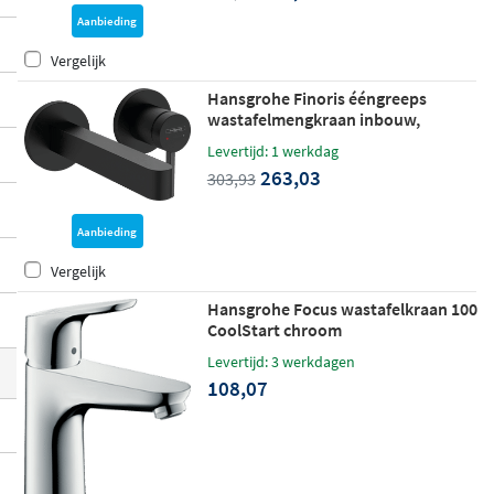
voor een volle, krachtige straal bij een lag
Aanbieding
er waterverbruik. Of je nu kiest voor een c
Vergelijk
omplete showerpipe, een losse handdouc
Hansgrohe Finoris ééngreeps
he of een wastafelkraan:
EcoSmart maakt
wastafelmengkraan inbouw,
duurzaam gebruik in de badkamer eenvo
voorsprong 168 mm met afvoerplug
Levertijd: 1 werkdag
mat zwart
udig en betaalbaar
.
263,03
303,93
Aanbieding
Vergelijk
Hansgrohe Focus wastafelkraan 100
CoolStart chroom
Levertijd: 3 werkdagen
108,07