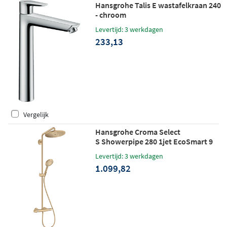
Hansgrohe Talis E wastafelkraan 240
- chroom
Levertijd: 3 werkdagen
233,13
Vergelijk
Hansgrohe Croma Select
S Showerpipe 280 1jet EcoSmart 9
l/min met douchethermostaat en
Levertijd: 3 werkdagen
handdouche Raindance Select S 120
1.099,82
3jet Brushed Bronze