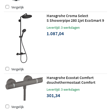
Vergelijk
Hansgrohe Croma Select
S Showerpipe 280 1jet EcoSmart 9
l/min met douchethermostaat en
Levertijd: 3 werkdagen
handdouche Raindance Select S 120
1.087,04
3jet mat zwart
Vergelijk
Hansgrohe Ecostat Comfort
douchethermostaat Comfort
opbouw Brushed Black Chrome
Levertijd: 3 werkdagen
301,34
Vergelijk