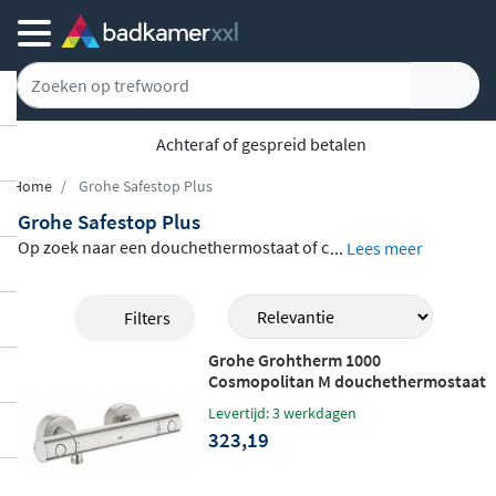
Gratis bezorgd vanaf 100,-
Home
Grohe Safestop Plus
Grohe Safestop Plus
Op zoek naar een douchethermostaat of c
...
Lees meer
ompleet douchesysteem van topkwaliteit?
Het assortiment Grohe SafeStop Plus pro
Filters
ducten combineert
slimme veiligheid met
Grohe Grohtherm 1000
luxe douchecomfort
. Dankzij de SafeStop
Cosmopolitan M douchethermostaat
Plus temperatuurbegrenzer stel je een ma
supersteel
Levertijd: 3 werkdagen
ximale watertemperatuur in, zodat ook ki
323,19
nderen en ouderen veilig kunnen douche
n. Of je nu kiest voor een strak chromen d