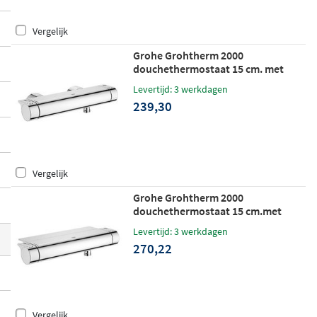
esign, een stoer mat zwart of een modern
Vergelijk
geborsteld afwerking,
elk product is voor
zien van hoogwaardige Grohe-technologi
Grohe Grohtherm 2000
douchethermostaat 15 cm. met
e
voor een constante temperatuur en opti
koppelingen chroom
male douchebeleving.
Levertijd: 3 werkdagen
239,30
Vergelijk
Grohe Grohtherm 2000
douchethermostaat 15 cm.met
koppelingen en tray chroom
Levertijd: 3 werkdagen
270,22
Vergelijk