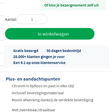
Of kies je bezorgmoment zelf uit
Aantal:
Toevoegen
In winkelwagen
aan offerte
Gratis bezorgd
30 dagen bedenktijd
25.000+ klanten gingen je voor
Een 9.1 op onze klantenservice
Plus- en aandachtspunten
Offertes
Chroom is tijdloos en past in elke stijl
ophalen...
Inclusief bevestigingsmateriaal
Mooie afwerking dankzij de verdekte bevestiging
Niet zwenkbaar/draaibaar