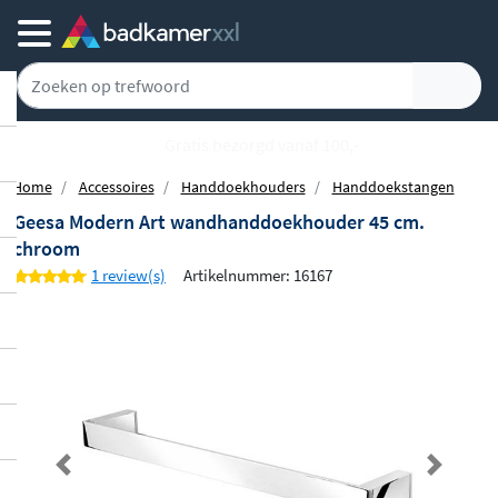
Gratis bezorgd vanaf 100,-
Home
Accessoires
Handdoekhouders
Handdoekstangen
Geesa Modern Art wandhanddoekhouder 45 cm.
chroom
1 review(s)
Artikelnummer: 16167
Previous
Next