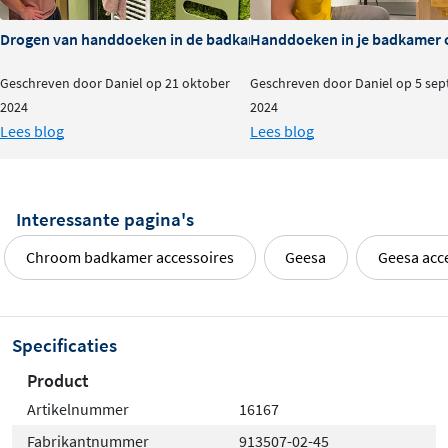
eenvoudig schoon te houden met een vochtige doek,
zodat je badkameraccessoire er altijd verzorgd uitziet.
Drogen van handdoeken in de badkamer: do's & dont's
Handdoeken in je badkamer o
Eenvoudige montage aan de wand
Geschreven door Daniel op 21 oktober
Geschreven door Daniel op 5 se
2024
2024
Dankzij de
verdekte bevestiging
zijn de schroeven na
Lees blog
Lees blog
montage niet meer zichtbaar, wat zorgt voor een strak
en modern eindresultaat. Het meegeleverde
bevestigingsmateriaal en de duidelijke
Interessante pagina's
montagehandleiding maken de installatie eenvoudig,
Chroom badkamer accessoires
Geesa
Geesa acc
ook voor minder ervaren klussers.
Specificaties
Product
Artikelnummer
16167
Fabrikantnummer
913507-02-45