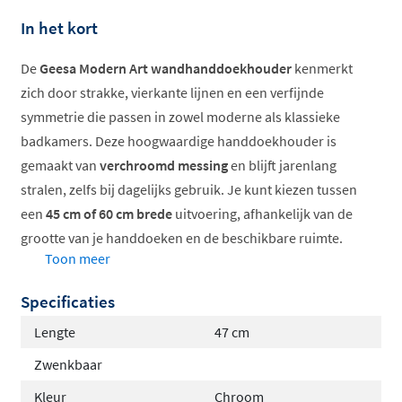
In het kort
De
Geesa Modern Art wandhanddoekhouder
kenmerkt
zich door strakke, vierkante lijnen en een verfijnde
symmetrie die passen in zowel moderne als klassieke
badkamers. Deze hoogwaardige handdoekhouder is
gemaakt van
verchroomd messing
en blijft jarenlang
stralen, zelfs bij dagelijks gebruik. Je kunt kiezen tussen
een
45 cm of 60 cm brede
uitvoering, afhankelijk van de
grootte van je handdoeken en de beschikbare ruimte.
Toon meer
Het bevestigingsmateriaal wordt standaard
meegeleverd.
Specificaties
Verkrijgbaar in 45 cm en 60 cm
Lengte
47 cm
Hoogwaardig verchroomd messing
Zwenkbaar
Verdekte bevestiging voor strak resultaat
Kleur
Chroom
Inclusief bevestigingsmateriaal en handleiding