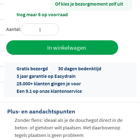
Of kies je bezorgmoment zelf uit
Nog maar 6 op voorraad
Aantal:
Toevoegen
In winkelwagen
aan offerte
Gratis bezorgd
30 dagen bedenktijd
3 jaar garantie op Easydrain
25.000+ klanten gingen je voor
Een 9.1 op onze klantenservice
Plus- en aandachtspunten
Offertes
ophalen...
Zonder flens: ideaal als je de douchegot direct in de
beton- of gietvloer wilt plaatsen. Met daarbovenop
tegels plaatsen is geen probleem