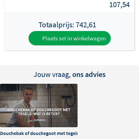
107,54
Totaalprijs:
742,61
Plaats set in winkelwagen
Jouw vraag,
ons advies
Douchebak of douchegoot met tegels: wat is beter?