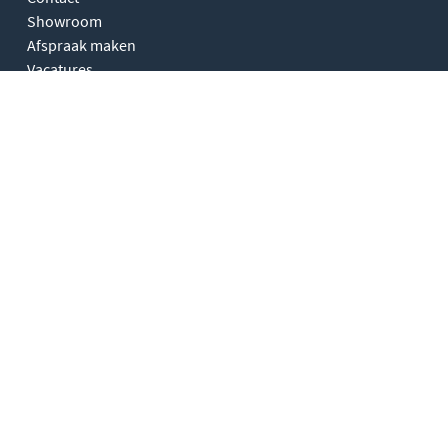
Showroom
Afspraak maken
Vacatures
Kenniscentrum
Onze merken
Showroom buitenpost
Maandag
Gesloten
Dinsdag
09:30 - 17:30
Woensdag
09:30 - 17:30
Donderdag
09:30 - 17:30
Vrijdag
09:30 - 17:30
Zaterdag
10:00 - 17:00
Zondag
Gesloten