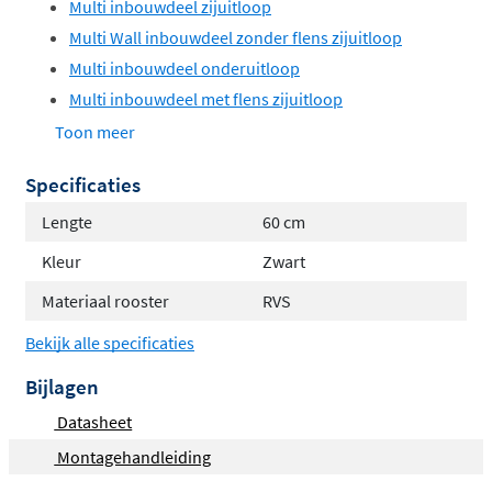
Multi inbouwdeel zijuitloop
Multi Wall inbouwdeel zonder flens zijuitloop
Multi inbouwdeel onderuitloop
Multi inbouwdeel met flens zijuitloop
Multi inbouwdeel zijuitloop op uiteinde
Toon meer
Specificaties
Lengte
60 cm
Kleur
Zwart
Materiaal rooster
RVS
Bekijk alle specificaties
Bijlagen
Datasheet
Montagehandleiding