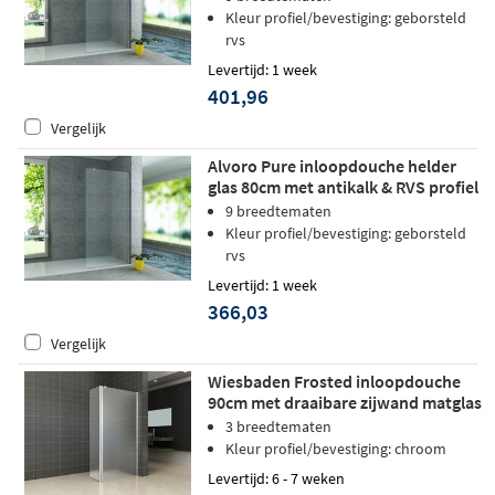
Kleur profiel/bevestiging: geborsteld
rvs
Levertijd: 1 week
401,96
Vergelijk
Alvoro Pure inloopdouche helder
glas 80cm met antikalk & RVS profiel
9 breedtematen
Kleur profiel/bevestiging: geborsteld
rvs
Levertijd: 1 week
366,03
Vergelijk
Wiesbaden Frosted inloopdouche
90cm met draaibare zijwand matglas
- rechts
3 breedtematen
Kleur profiel/bevestiging: chroom
Levertijd: 6 - 7 weken