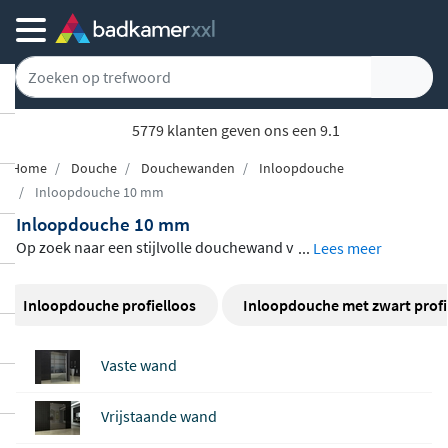
Achteraf of gespreid betalen
Home
Douche
Douchewanden
Inloopdouche
Inloopdouche 10 mm
Inloopdouche 10 mm
Op zoek naar een stijlvolle douchewand v
...
Lees meer
an
10 mm dik veiligheidsglas
? In dit assort
iment vind je een ruime keuze aan inloop
Inloopdouche profielloos
Inloopdouche met zwart profi
douches met een glasdikte van 10 mm, va
n bekende merken als Wiesbaden en Alvo
Vaste wand
ro. Of je nu kiest voor helder glas, matglas
of een model met draaibare zijwand, elk
Vrijstaande wand
model is voorzien van een
antikalkbehan