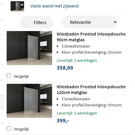
deling
zodat je douchewand langer schoo
Vaste wand met zijwand
n en helder blijft. Verkrijgbaar in breedtes
van 30 tot 160 cm, geschikt voor montage
Filters
op zowel een douchebak als een tegelvloe
Wiesbaden Frosted inloopdouche
r.
90cm matglas
3 breedtematen
Kleur profiel/bevestiging: chroom
Levertijd: 3 werkdagen
358,99
Vergelijk
Wiesbaden Frosted inloopdouche
120cm matglas
3 breedtematen
Kleur profiel/bevestiging: chroom
Levertijd: 3 werkdagen
399,-
Vergelijk