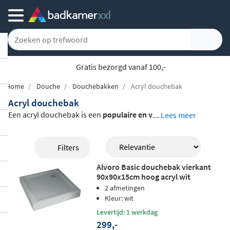
Gratis bezorgd vanaf 100,-
Home
Douche
Douchebakken
Acryl douchebak
Acryl douchebak
Een acryl douchebak is een
populaire en v
...
Lees meer
eelzijdige keuze
voor elke badkamer. Het
materiaal is licht van gewicht, aangenaam
Filters
warm onder de voeten en bijzonder eenv
Alvoro Basic douchebak vierkant
oudig schoon te houden dankzij het porie
90x90x15cm hoog acryl wit
vrije oppervlak. In dit assortiment vind je
2 afmetingen
acryl douchebakken van Villeroy & Boch, R
Kleur: wit
iho en Alvoro in
een groot aantal afmetin
Levertijd: 1 werkdag
299,-
gen, vormen en uitvoeringen
. Van compa