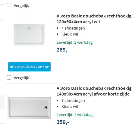
cte vierkante modellen tot ruime rechthoe
Vergelijk
kige varianten, en van vlakke vloerinstalla
Alvoro Basic douchebak rechthoekig
120x90x4cm acryl wit
ties tot modellen met poten en paneel. Zo
4 afmetingen
is er altijd een model dat past bij jouw bad
Kleur: wit
kamer en installatiemogelijkheden.
Levertijd: 1 werkdag
289,-
UITLOPEND MODEL OP = OP
Vergelijk
Alvoro Basic douchebak rechthoekig
140x90x4cm acryl afvoer korte zijde
wit
7 afmetingen
Kleur: wit
Levertijd: 1 werkdag
359,-