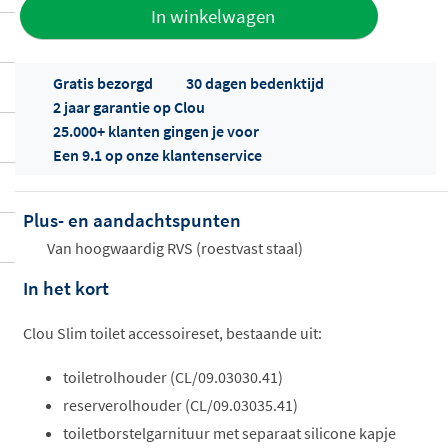
Toevoegen
In winkelwagen
aan offerte
Gratis bezorgd
30 dagen bedenktijd
2 jaar garantie op Clou
25.000+ klanten gingen je voor
Een 9.1 op onze klantenservice
Plus- en aandachtspunten
Offertes
ophalen...
Van hoogwaardig RVS (roestvast staal)
In het kort
Clou Slim toilet accessoireset, bestaande uit:
toiletrolhouder (CL/09.03030.41)
reserverolhouder (CL/09.03035.41)
toiletborstelgarnituur met separaat silicone kapje