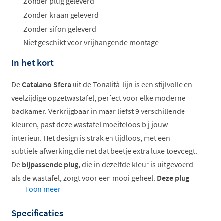
Zonder plug geleverd
Zonder kraan geleverd
Zonder sifon geleverd
Niet geschikt voor vrijhangende montage
In het kort
De
Catalano Sfera
uit de Tonalità-lijn is een stijlvolle en
veelzijdige opzetwastafel, perfect voor elke moderne
badkamer. Verkrijgbaar in maar liefst 9 verschillende
kleuren, past deze wastafel moeiteloos bij jouw
interieur. Het design is strak en tijdloos, met een
subtiele afwerking die net dat beetje extra luxe toevoegt.
De
bijpassende plug
, die in dezelfde kleur is uitgevoerd
als de wastafel, zorgt voor een mooi geheel.
Deze plug
Toon meer
dien je nog wel extra bij te bestellen
. Bovendien is de
Sfera voorzien van de innovatieve
Cataglaze
-coating, die
Specificaties
antibacteriële eigenschappen heeft en ervoor zorgt dat