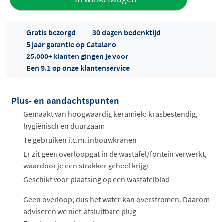
aan offerte
Gratis bezorgd
30 dagen bedenktijd
5 jaar garantie op Catalano
25.000+ klanten gingen je voor
Een 9.1 op onze klantenservice
Plus- en aandachtspunten
Offertes
ophalen...
Gemaakt van hoogwaardig keramiek: krasbestendig,
hygiënisch en duurzaam
Te gebruiken i.c.m. inbouwkranen
Er zit geen overloopgat in de wastafel/fontein verwerkt,
waardoor je een strakker geheel krijgt
Geschikt voor plaatsing op een wastafelblad
Geen overloop, dus het water kan overstromen. Daarom
adviseren we niet-afsluitbare plug