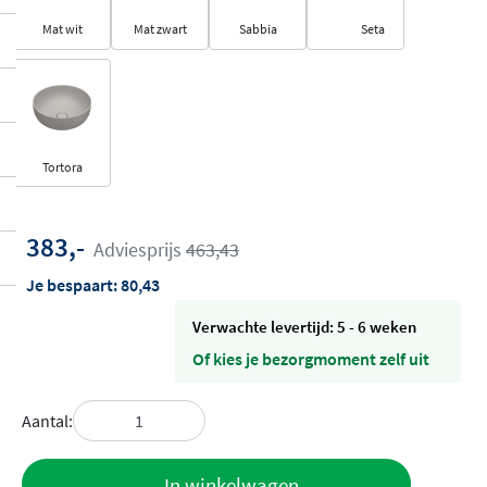
Mat wit
Mat zwart
Sabbia
Seta
Tortora
383,-
Adviesprijs
463,43
Je bespaart:
80,43
Verwachte levertijd: 5 - 6 weken
Of kies je bezorgmoment zelf uit
Aantal:
Toevoegen
In winkelwagen